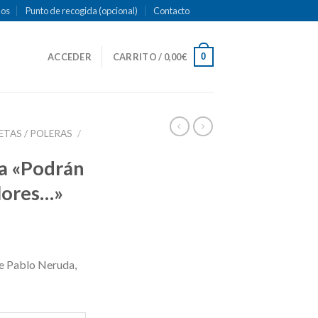
mos
Punto de recogida (opcional)
Contacto
0
ACCEDER
CARRITO /
0,00
€
ETAS / POLERAS
/
ra «Podrán
flores…»
e Pablo Neruda,