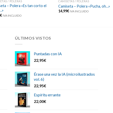
ETAS / POLERAS
CAMISETAS / POLERAS
eta – Polera «Es tan corto el
Camiseta – Polera «Pucha, oh…»
…»
14,99
€
IVA INCLUIDO
9
€
IVA INCLUIDO
ÚLTIMOS VISTOS
Puntadas con IA
22,95
€
Érase una vez la IA (microilustrados
vol. 6)
22,95
€
Espíritu errante
22,00
€