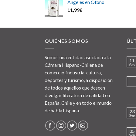
Ángeles en Otoño
11,99
€
QUIÉNES SOMOS
ÚL
Somos una entidad asociada a la
11
Cámara Hispano-Chilena de
Ago
comercio, industria, cultura,
deportes y turismo, a disposición
de todos aquellos que deseen
divulgar literatura de calidad en
España, Chile y en todo el mundo
de habla hispana.
23
Sep
05
Sep