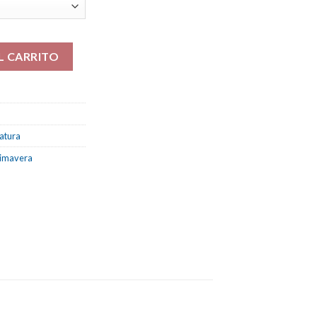
r todas las flores..." cantidad
L CARRITO
ratura
rimavera