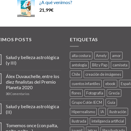
¿A qué venimos?
21,99
€
TIMOS POSTS
ETIQUETAS
alta costura
Amely
amor
Salud y belleza astrológica
(y III)
antología
Bilz y Pap
camiseta
Chile
creación de imágenes
Álex Duvauchelle, entre los
diez finalistas del Premio
cuentos infantiles
ebook
Españ
Planeta 2020
flores
Fotografía
Grecia
30
Comentarios
Grupo Colón IECM
Guía
Salud y belleza astrológica
(II)
Hiperrealismo
IA
ilustración
ilustrada
inteligencia artificial
Tomemos once (con palta,
palta, palta…)
juvenil
letras
libro ilustrado