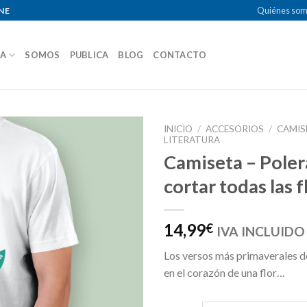
Quiénes so
NE
DA
SOMOS
PUBLICA
BLOG
CONTACTO
INICIO
/
ACCESORIOS
/
CAMIS
LITERATURA
Camiseta – Pole
cortar todas las 
14,99
€
IVA INCLUIDO
Los versos más primaverales d
en el corazón de una flor…