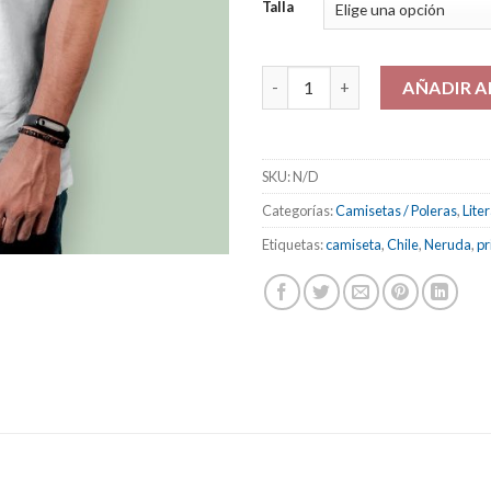
Talla
Camiseta - Polera "Podrán corta
AÑADIR A
SKU:
N/D
Categorías:
Camisetas / Poleras
,
Lite
Etiquetas:
camiseta
,
Chile
,
Neruda
,
p