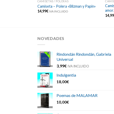
S
CAMISETAS / POLERAS
CAMIS
Camis
 «Barbie & Ken Piña»
Camiseta – Polera «Bilzman y Papin»
amor
14,99
€
O
IVA INCLUIDO
14,9
NOVEDADES
Rindondán Rindondán, Gabriela
Universal
3,99
€
IVA INCLUIDO
Indulgentia
18,00
€
Poemas de MALAMAR
10,00
€