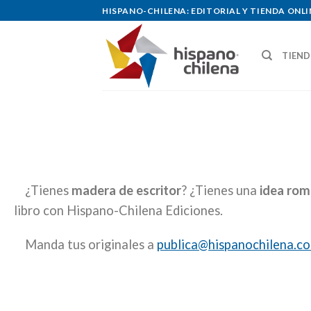
Skip
HISPANO-CHILENA: EDITORIAL Y TIENDA ONLI
to
content
TIEN
¿Tienes
madera de escritor
? ¿Tienes una
idea ro
libro con Hispano-Chilena Ediciones.
Manda tus originales a
publica@hispanochilena.c