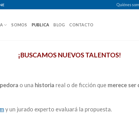
Quiénes so
NE
DA
SOMOS
PUBLICA
BLOG
CONTACTO
¡BUSCAMOS NUEVOS TALENTOS!
mpedora
o una
historia
real o de ficción que
merece ser 
om
y un jurado experto evaluará la propuesta.