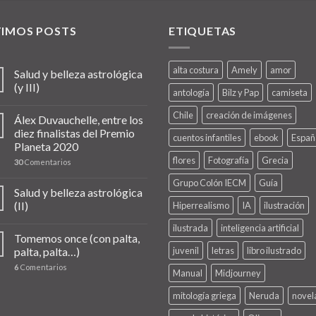
TIMOS POSTS
ETIQUETAS
alta costura
Amely
amor
Salud y belleza astrológica
(y III)
antología
Bilz y Pap
camiseta
Chile
creación de imágenes
Álex Duvauchelle, entre los
diez finalistas del Premio
cuentos infantiles
ebook
Españ
Planeta 2020
flores
Fotografía
Grecia
30
Comentarios
Grupo Colón IECM
Guía
Salud y belleza astrológica
(II)
Hiperrealismo
IA
ilustración
ilustrada
inteligencia artificial
Tomemos once (con palta,
palta, palta…)
juvenil
letras
libro ilustrado
6
Comentarios
Manual
Midjourney
mitología griega
Neruda
novel