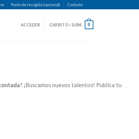
mos
Punto de recogida (opcional)
Contacto
0
ACCEDER
CARRITO /
0,00
€
contada
? ¡Buscamos nuevos talentos! Publica tu