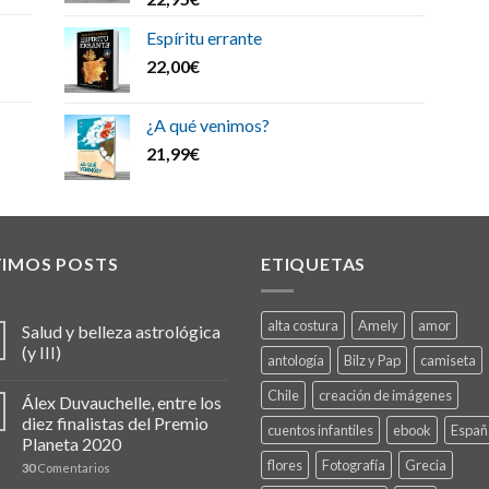
Espíritu errante
22,00
€
¿A qué venimos?
21,99
€
TIMOS POSTS
ETIQUETAS
alta costura
Amely
amor
Salud y belleza astrológica
(y III)
antología
Bilz y Pap
camiseta
Chile
creación de imágenes
Álex Duvauchelle, entre los
diez finalistas del Premio
cuentos infantiles
ebook
Españ
Planeta 2020
flores
Fotografía
Grecia
30
Comentarios