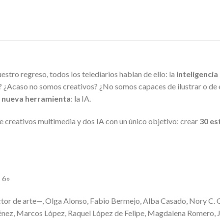
estro regreso, todos los telediarios hablan de ello: la
inteligencia a
¿Acaso no somos creativos? ¿No somos capaces de ilustrar o de esc
 nueva herramienta
: la IA.
e creativos multimedia y dos IA con un único objetivo: crear
30 es
s 6»
tor de arte—, Olga Alonso, Fabio Bermejo, Alba Casado, Nory C. 
énez, Marcos López, Raquel López de Felipe, Magdalena Romero, Ja