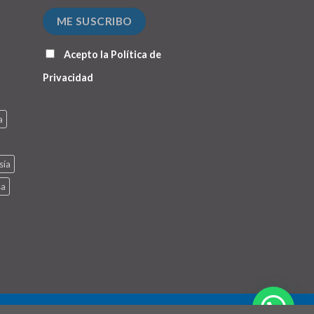
Acepto la
Política de
Privacidad
a
sía
sa