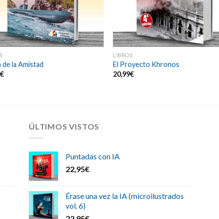
S
LIBROS
la de la Amistad
El Proyecto Khronos
5
€
20,99
€
ÚLTIMOS VISTOS
Puntadas con IA
22,95
€
Érase una vez la IA (microilustrados
vol. 6)
22,95
€