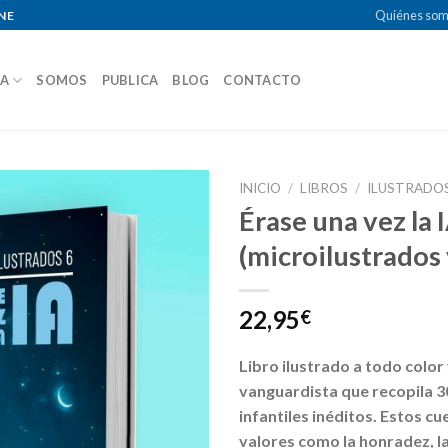
Quiénes so
NE
DA
SOMOS
PUBLICA
BLOG
CONTACTO
INICIO
/
LIBROS
/
ILUSTRADO
Érase una vez la 
(microilustrados 
22,95
€
Libro ilustrado a todo color
vanguardista que recopila 3
infantiles inéditos. Estos 
valores como la honradez, la