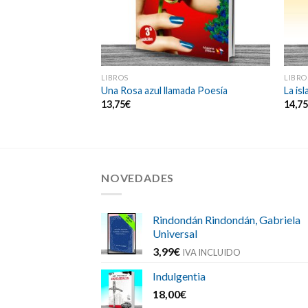
LIBROS
LIBRO
, 40 poemas de
Una Rosa azul llamada Poesía
La is
13,75
€
14,7
NOVEDADES
Rindondán Rindondán, Gabriela
Universal
3,99
€
IVA INCLUIDO
Indulgentia
18,00
€