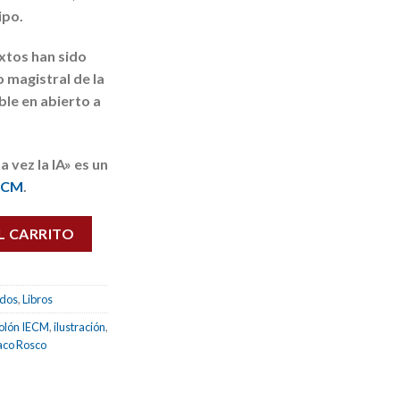
ipo.
xtos han sido
 magistral de la
ible en abierto a
 vez la IA» es un
ECM
.
rados vol. 6) cantidad
L CARRITO
ados
,
Libros
olón IECM
,
ilustración
,
aco Rosco