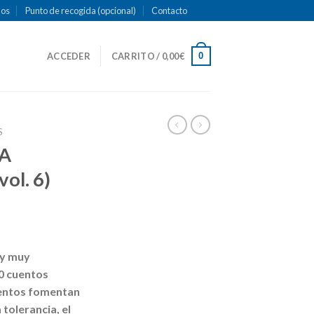
mos
Punto de recogida (opcional)
Contacto
0
ACCEDER
CARRITO /
0,00
€
S
IA
vol. 6)
 y muy
0 cuentos
cuentos fomentan
 tolerancia, el