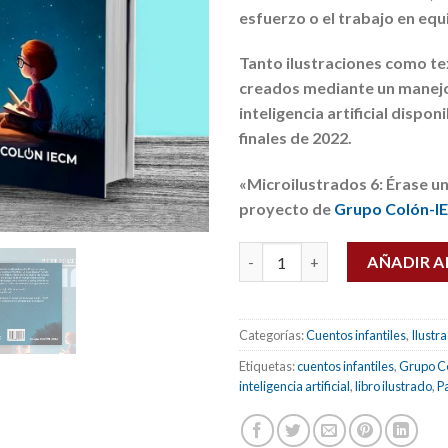
esfuerzo o el trabajo en equ
Tanto ilustraciones como te
creados mediante un manejo
inteligencia artificial dispon
finales de 2022.
«Microilustrados 6: Érase una
proyecto de
Grupo Colón-I
Érase una vez la IA (microilust
AÑADIR A
Categorías:
Cuentos infantiles
,
Ilustr
Etiquetas:
cuentos infantiles
,
Grupo C
inteligencia artificial
,
libro ilustrado
,
P