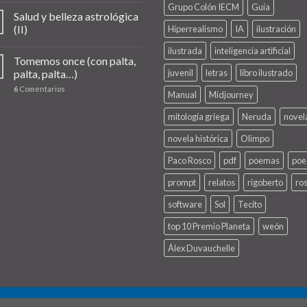
Grupo Colón IECM
Guía
Salud y belleza astrológica
(II)
Hiperrealismo
IA
ilustración
ilustrada
inteligencia artificial
Tomemos once (con palta,
palta, palta…)
juvenil
letras
libro ilustrado
6
Comentarios
Manual
Midjourney
mitología griega
Neruda
novel
novela histórica
Olimpo
Paco Rosco
pdf
poemas
poe
prompt
relatos
rigoberto
ro
software
Sol
Tecito
top 10 Premio Planeta
weón
Álex Duvauchelle
NAL)
CONTACTO