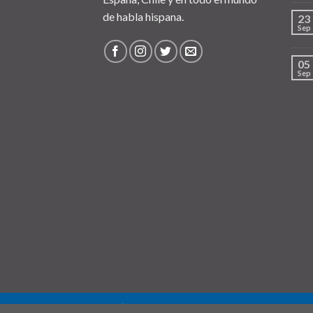
de habla hispana.
23
Sep
05
Sep
QUIÉNES SOMOS
PUNTO DE RECOGIDA (OPCIO