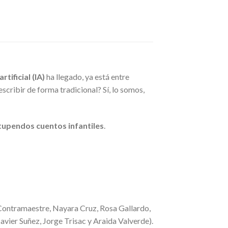
rtificial (IA)
ha llegado, ya está entre
ribir de forma tradicional? Sí, lo somos,
tupendos cuentos infantiles
.
Contramaestre, Nayara Cruz, Rosa Gallardo,
vier Suñez, Jorge Trisac y Araida Valverde).