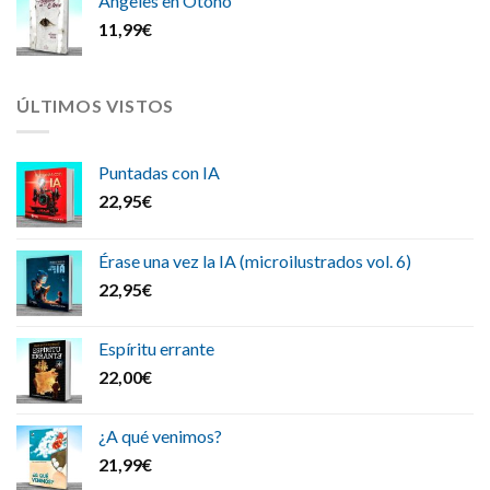
Ángeles en Otoño
11,99
€
ÚLTIMOS VISTOS
Puntadas con IA
22,95
€
Érase una vez la IA (microilustrados vol. 6)
22,95
€
Espíritu errante
22,00
€
¿A qué venimos?
21,99
€