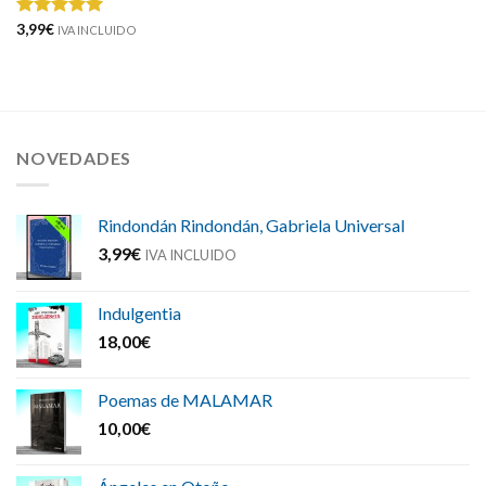
Valorado
3,99
€
IVA INCLUIDO
con
5.00
de 5
NOVEDADES
Rindondán Rindondán, Gabriela Universal
3,99
€
IVA INCLUIDO
Indulgentia
18,00
€
Poemas de MALAMAR
10,00
€