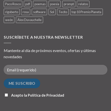
Paco Rosco
pdf
poemas
poesía
prompt
relatos
rigoberto
rosa
software
Sol
Tecito
top 10 Premio Planeta
weón
Álex Duvauchelle
SUSCRÍBETE A NUESTRA NEWSLETTER
Mantente al día de próximos eventos, ofertas y últimas
novedades
Acepto la
Política de Privacidad