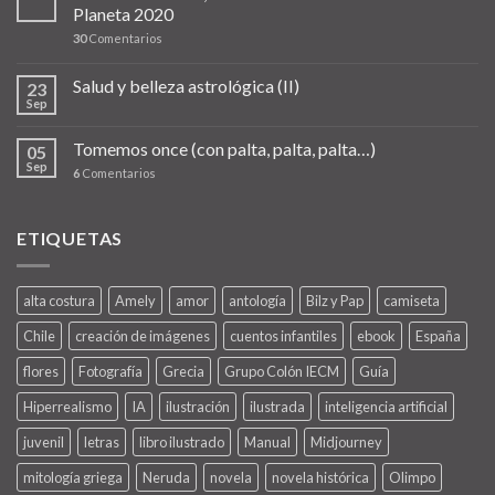
Planeta 2020
30
Comentarios
Salud y belleza astrológica (II)
23
Sep
Tomemos once (con palta, palta, palta…)
05
Sep
6
Comentarios
ETIQUETAS
alta costura
Amely
amor
antología
Bilz y Pap
camiseta
Chile
creación de imágenes
cuentos infantiles
ebook
España
flores
Fotografía
Grecia
Grupo Colón IECM
Guía
Hiperrealismo
IA
ilustración
ilustrada
inteligencia artificial
juvenil
letras
libro ilustrado
Manual
Midjourney
mitología griega
Neruda
novela
novela histórica
Olimpo