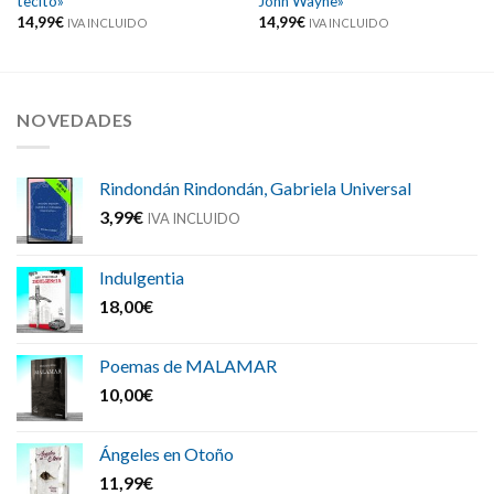
tecito»
John Wayne»
14,99
€
14,99
€
IVA INCLUIDO
IVA INCLUIDO
NOVEDADES
Rindondán Rindondán, Gabriela Universal
3,99
€
IVA INCLUIDO
Indulgentia
18,00
€
Poemas de MALAMAR
10,00
€
Ángeles en Otoño
11,99
€