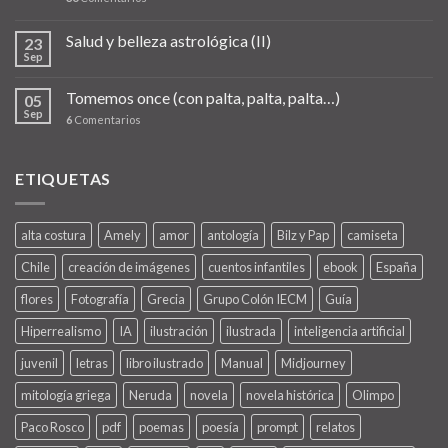
Salud y belleza astrológica (II)
23
Sep
Tomemos once (con palta, palta, palta…)
05
Sep
6
Comentarios
ETIQUETAS
alta costura
Amely
amor
antología
Bilz y Pap
camiseta
Chile
creación de imágenes
cuentos infantiles
ebook
España
flores
Fotografía
Grecia
Grupo Colón IECM
Guía
Hiperrealismo
IA
ilustración
ilustrada
inteligencia artificial
juvenil
letras
libro ilustrado
Manual
Midjourney
mitología griega
Neruda
novela
novela histórica
Olimpo
Paco Rosco
pdf
poemas
poesía
prompt
relatos