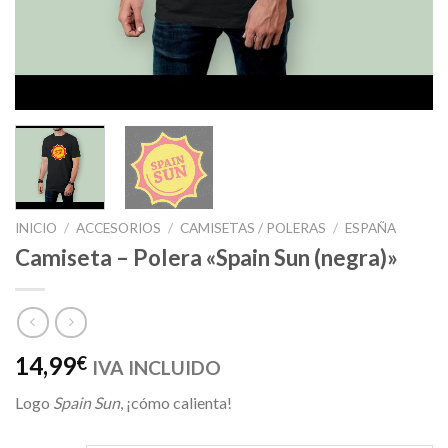
INICIO
/
ACCESORIOS
/
CAMISETAS / POLERAS
/
ESPAÑA
Camiseta – Polera «Spain Sun (negra)»
14,99
€
IVA INCLUIDO
Logo
Spain Sun
, ¡cómo calienta!