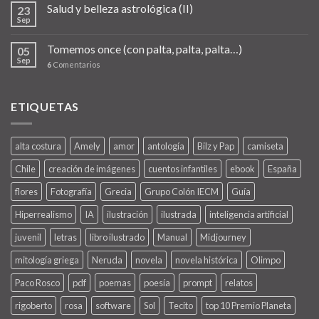
Salud y belleza astrológica (II)
23
Sep
Tomemos once (con palta, palta, palta…)
05
Sep
6
Comentarios
ETIQUETAS
alta costura
Amely
amor
antología
Bilz y Pap
camiseta
Chile
creación de imágenes
cuentos infantiles
ebook
España
flores
Fotografía
Grecia
Grupo Colón IECM
Guía
Hiperrealismo
IA
ilustración
ilustrada
inteligencia artificial
juvenil
letras
libro ilustrado
Manual
Midjourney
mitología griega
Neruda
novela
novela histórica
Olimpo
Paco Rosco
pdf
poemas
poesía
prompt
relatos
rigoberto
rosa
software
Sol
Tecito
top 10 Premio Planeta