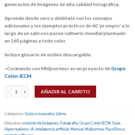
generación de imágenes de alta calidad fotográfica.
Aprende desde cero y deléitate con los consejos
adicionales y los ejemplos prácticos de 60 ‘prompts’ a lo
largo de un sabroso paseo culinario mundial plasmado
en 160 páginas a todo color.
Incluye glosario de estilos descargable.
«Cocinando con Midjourney» es un proyecto de
Grupo
Colón-IECM
.
Cocinando con Midjourney (60 prompts) cantidad
AÑADIR AL CARRITO
Categorías:
Guías y manuales
,
Libros
Etiquetas:
creación de imágenes
,
Fotografía
,
Grupo Colón IECM
,
Guía
,
Hiperrealismo
,
IA
,
inteligencia artificial
,
Manual
,
Midjourney
,
Paco Rosco
,