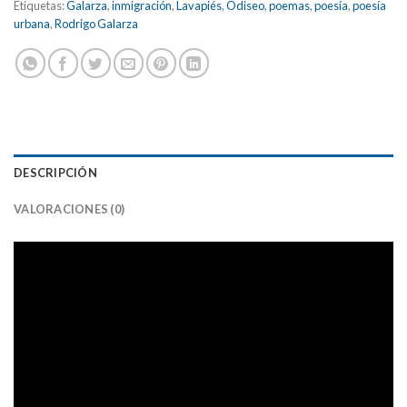
Etiquetas:
Galarza
,
inmigración
,
Lavapiés
,
Odiseo
,
poemas
,
poesía
,
poesía
urbana
,
Rodrigo Galarza
DESCRIPCIÓN
VALORACIONES (0)