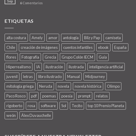
Sep
6
Comentarios
ETIQUETAS
alta costura
Amely
amor
antología
Bilz y Pap
camiseta
Chile
creación de imágenes
cuentos infantiles
ebook
España
flores
Fotografía
Grecia
Grupo Colón IECM
Guía
Hiperrealismo
IA
ilustración
ilustrada
inteligencia artificial
juvenil
letras
libro ilustrado
Manual
Midjourney
mitología griega
Neruda
novela
novela histórica
Olimpo
Paco Rosco
pdf
poemas
poesía
prompt
relatos
rigoberto
rosa
software
Sol
Tecito
top 10 Premio Planeta
weón
Álex Duvauchelle