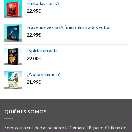
Puntadas con IA
22,95
€
Érase una vez la IA (microilustrados vol. 6)
22,95
€
Espíritu errante
22,00
€
¿A qué venimos?
21,99
€
QUIÉNES SOMOS
Somos una entidad asociada a la Cámara Hispano-Chilena de