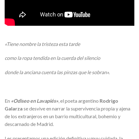
«Tiene nombre la tristeza esta tarde
como la ropa tendida en la cuerda del silencio
donde la anciana cuenta las pinzas que le sobran».
En
«Odiseo en Lavapiés»
, el poeta argentino
Rodrigo
Galarza
se desvive en narrar la supervivencia propia y ajena
de los extranjeros en un barrio multicultural, bohemio y
descarnado de Madrid.
Les presentamos una edición definitiva y muy cuidada, la