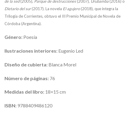
de la sed
(2005),
Parque de destrucciones
(2007),
Urubamba
(2016) o
Dietario del sur
(2017). La novela
El agujero
(2018), que integra la
Trilogía de Corrientes, obtuvo el III Premio Municipal de Novela de
Córdoba (Argentina).
Género:
Poesía
Ilustraciones interiores:
Eugenio Led
Diseño de cubierta:
Blanca Morel
Número de páginas:
76
Medidas del libro:
18×15 cm
ISBN:
9788409486120