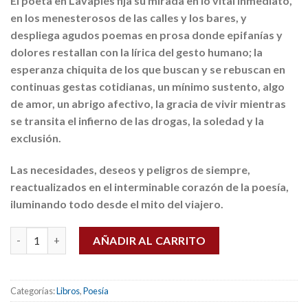
El poeta en Lavapiés fija su mirada en lo vital inmediato,
en los menesterosos de las calles y los bares, y
despliega agudos poemas en prosa donde epifanías y
dolores restallan con la lírica del gesto humano; la
esperanza chiquita de los que buscan y se rebuscan en
continuas gestas cotidianas, un mínimo sustento, algo
de amor, un abrigo afectivo, la gracia de vivir mientras
se transita el infierno de las drogas, la soledad y la
exclusión.
Las necesidades, deseos y peligros de siempre,
reactualizados en el interminable corazón de la poesía,
iluminando todo desde el mito del viajero.
Odiseo en Lavapiés cantidad
AÑADIR AL CARRITO
Categorías:
Libros
,
Poesía