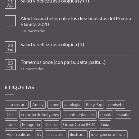
Salud y belleza astrológica (y III)
11
Ago
Álex Duvauchelle, entre los diez finalistas del Premio
Planeta 2020
30
Comentarios
Salud y belleza astrológica (II)
23
Sep
Tomemos once (con palta, palta, palta…)
05
Sep
6
Comentarios
ETIQUETAS
alta costura
Amely
amor
antología
Bilz y Pap
camiseta
Chile
creación de imágenes
cuentos infantiles
ebook
España
flores
Fotografía
Grecia
Grupo Colón IECM
Guía
Hiperrealismo
IA
ilustración
ilustrada
inteligencia artificial