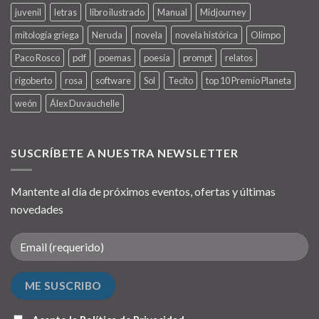
juvenil
letras
libro ilustrado
Manual
Midjourney
mitología griega
Neruda
novela
novela histórica
Olimpo
Paco Rosco
pdf
poemas
poesía
prompt
relatos
rigoberto
rosa
software
Sol
Tecito
top 10 Premio Planeta
weón
Álex Duvauchelle
SUSCRÍBETE A NUESTRA NEWSLETTER
Mantente al día de próximos eventos, ofertas y últimas
novedades