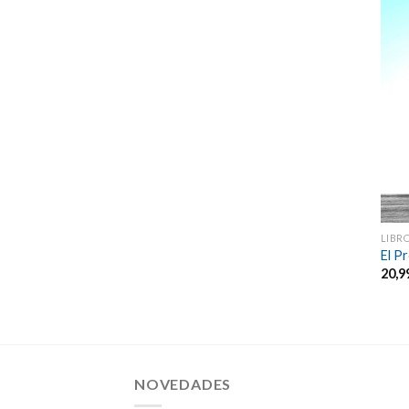
LIBR
El P
20,9
NOVEDADES