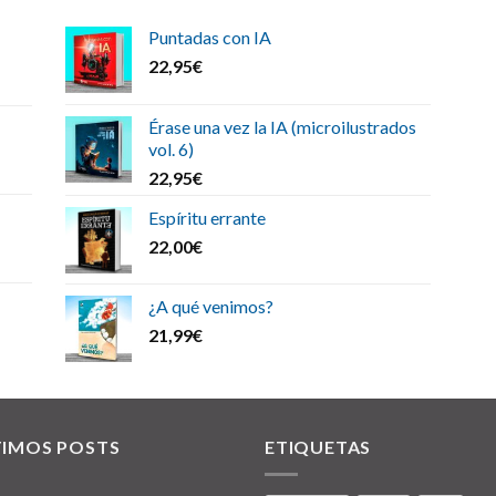
Puntadas con IA
22,95
€
Érase una vez la IA (microilustrados
vol. 6)
22,95
€
Espíritu errante
22,00
€
¿A qué venimos?
21,99
€
TIMOS POSTS
ETIQUETAS