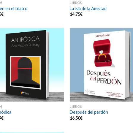
OS
LIBROS
en en el teatro
La isla de la Amistad
5
€
14,75
€
OS
LIBROS
pódica
Después del perdón
9
€
16,50
€