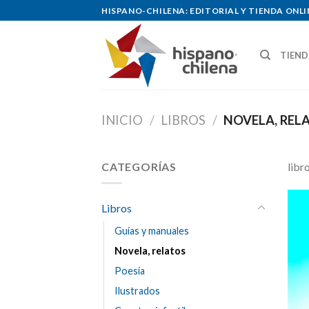
Skip
HISPANO-CHILENA: EDITORIAL Y TIENDA ONLI
to
content
TIEN
INICIO
/
LIBROS
/
NOVELA, REL
CATEGORÍAS
libr
Libros
Guías y manuales
Novela, relatos
Poesía
Ilustrados