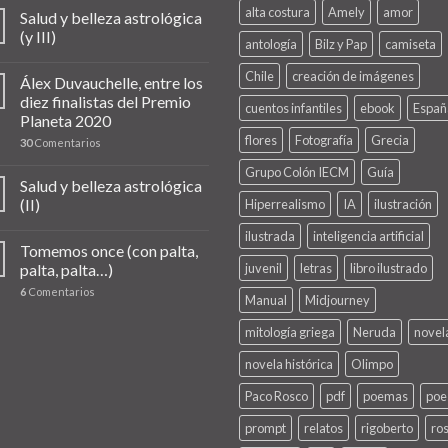
alta costura
Amely
amor
Salud y belleza astrológica
(y III)
antología
Bilz y Pap
camiseta
Chile
creación de imágenes
Álex Duvauchelle, entre los
diez finalistas del Premio
cuentos infantiles
ebook
Españ
Planeta 2020
flores
Fotografía
Grecia
30
Comentarios
Grupo Colón IECM
Guía
Salud y belleza astrológica
(II)
Hiperrealismo
IA
ilustración
ilustrada
inteligencia artificial
Tomemos once (con palta,
palta, palta…)
juvenil
letras
libro ilustrado
6
Comentarios
Manual
Midjourney
mitología griega
Neruda
novel
novela histórica
Olimpo
Paco Rosco
pdf
poemas
poe
prompt
relatos
rigoberto
ro