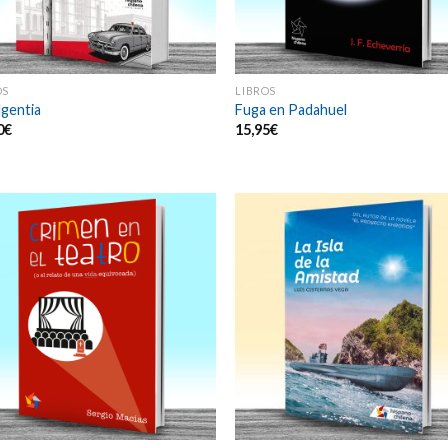
OS
LIBROS
lgentia
Fuga en Padahuel
0
€
15,95
€