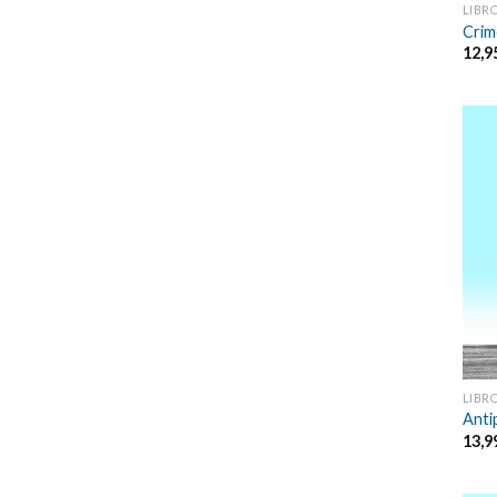
LIBR
Crim
12,9
LIBR
Anti
13,9