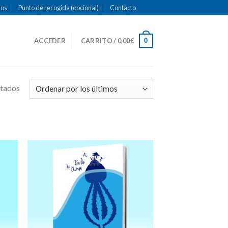
mos
Punto de recogida (opcional)
Contacto
0
ACCEDER
CARRITO /
0,00
€
ltados