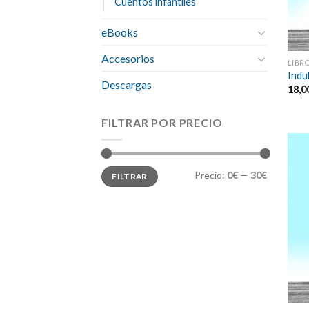
Cuentos infantiles
eBooks
Accesorios
LIBR
Indu
Descargas
18,0
FILTRAR POR PRECIO
Precio
Precio
Precio:
0€
—
30€
FILTRAR
mínimo
máximo