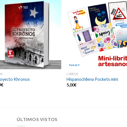
OS
LIBROS
royecto Khronos
Hispanochilena Pockets mini
9
€
5,00
€
ÚLTIMOS VISTOS