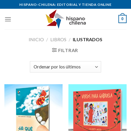
Skip
HISPANO-CHILENA: EDITORIAL Y TIENDA ONLINE
to
content
0
INICIO
/
LIBROS
/
ILUSTRADOS
FILTRAR