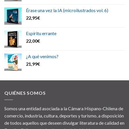
Érase una vez la IA (microilustrados vol. 6)
22,95
€
Espíritu errante
22,00
€
¿A qué venimos?
21,99
€
QUIÉNES SOMOS
Somos una entidad asociada a la Cámara Hispano-Chilena de
comercio, industria, cultura, deportes y turismo, a disposición
de todos aquellos que deseen divulgar literatura de calidad en