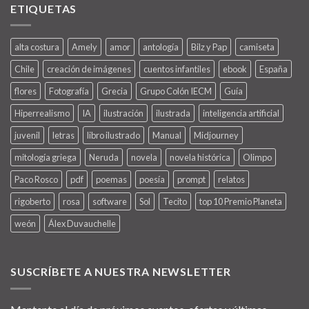
ETIQUETAS
alta costura
Amely
amor
antología
Bilz y Pap
camiseta
Chile
creación de imágenes
cuentos infantiles
ebook
España
flores
Fotografía
Grecia
Grupo Colón IECM
Guía
Hiperrealismo
IA
ilustración
ilustrada
inteligencia artificial
juvenil
letras
libro ilustrado
Manual
Midjourney
mitología griega
Neruda
novela
novela histórica
Olimpo
Paco Rosco
pdf
poemas
poesía
prompt
relatos
rigoberto
rosa
software
Sol
Tecito
top 10 Premio Planeta
weón
Álex Duvauchelle
SUSCRÍBETE A NUESTRA NEWSLETTER