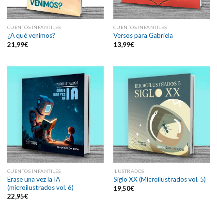
CUENTOS INFANTILES
CUENTOS INFANTILES
¿A qué venimos?
Versos para Gabriela
21,99
€
13,99
€
CUENTOS INFANTILES
ILUSTRADOS
Érase una vez la IA
Siglo XX (Microilustrados vol. 5)
(microilustrados vol. 6)
19,50
€
22,95
€