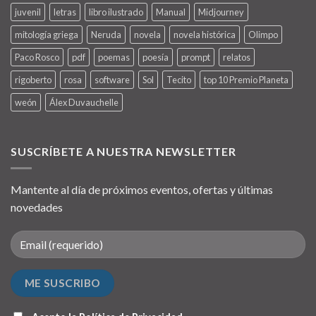
juvenil
letras
libro ilustrado
Manual
Midjourney
mitología griega
Neruda
novela
novela histórica
Olimpo
Paco Rosco
pdf
poemas
poesía
prompt
relatos
rigoberto
rosa
software
Sol
Tecito
top 10 Premio Planeta
weón
Álex Duvauchelle
SUSCRÍBETE A NUESTRA NEWSLETTER
Mantente al día de próximos eventos, ofertas y últimas
novedades