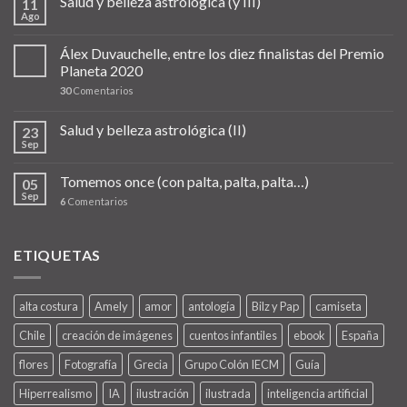
Salud y belleza astrológica (y III)
11
Ago
Álex Duvauchelle, entre los diez finalistas del Premio
Planeta 2020
30
Comentarios
Salud y belleza astrológica (II)
23
Sep
Tomemos once (con palta, palta, palta…)
05
Sep
6
Comentarios
ETIQUETAS
alta costura
Amely
amor
antología
Bilz y Pap
camiseta
Chile
creación de imágenes
cuentos infantiles
ebook
España
flores
Fotografía
Grecia
Grupo Colón IECM
Guía
Hiperrealismo
IA
ilustración
ilustrada
inteligencia artificial