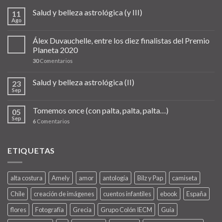
Salud y belleza astrológica (y III)
11
Ago
Álex Duvauchelle, entre los diez finalistas del Premio
Planeta 2020
30
Comentarios
Salud y belleza astrológica (II)
23
Sep
Tomemos once (con palta, palta, palta…)
05
Sep
6
Comentarios
ETIQUETAS
alta costura
Amely
amor
antología
Bilz y Pap
camiseta
Chile
creación de imágenes
cuentos infantiles
ebook
España
flores
Fotografía
Grecia
Grupo Colón IECM
Guía