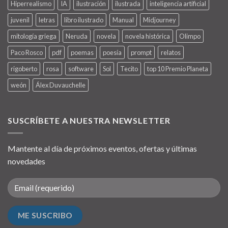
Hiperrealismo
IA
ilustración
ilustrada
inteligencia artificial
juvenil
letras
libro ilustrado
Manual
Midjourney
mitología griega
Neruda
novela
novela histórica
Olimpo
Paco Rosco
pdf
poemas
poesía
prompt
relatos
rigoberto
rosa
software
Sol
Tecito
top 10 Premio Planeta
weón
Álex Duvauchelle
SUSCRÍBETE A NUESTRA NEWSLETTER
Mantente al día de próximos eventos, ofertas y últimas
novedades