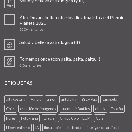
Salud y belleza astrológica (y III)
11
Ago
Álex Duvauchelle, entre los diez finalistas del Premio
Planeta 2020
30
Comentarios
Salud y belleza astrológica (II)
23
Sep
Tomemos once (con palta, palta, palta…)
05
Sep
6
Comentarios
ETIQUETAS
alta costura
Amely
amor
antología
Bilz y Pap
camiseta
Chile
creación de imágenes
cuentos infantiles
ebook
España
flores
Fotografía
Grecia
Grupo Colón IECM
Guía
Hiperrealismo
IA
ilustración
ilustrada
inteligencia artificial