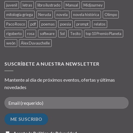
juvenil
letras
libro ilustrado
Manual
Midjourney
mitología griega
Neruda
novela
novela histórica
Olimpo
Paco Rosco
pdf
poemas
poesía
prompt
relatos
rigoberto
rosa
software
Sol
Tecito
top 10 Premio Planeta
weón
Álex Duvauchelle
SUSCRÍBETE A NUESTRA NEWSLETTER
Mantente al día de próximos eventos, ofertas y últimas
novedades