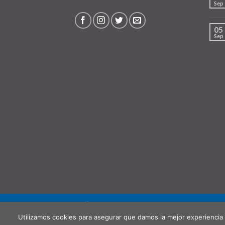
Sep
05
Sep
QUIÉNES SOMOS
PUNTO DE RECOGIDA (OPCIO
Utilizamos cookies para asegurar que damos la mejor experiencia 
Copyright 2026 ©
Hispanochilena