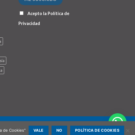
Acepto la
Política de
Privacidad
a
sía
sa
ca de Cookies"
VALE
NO
POLÍTICA DE COOKIES