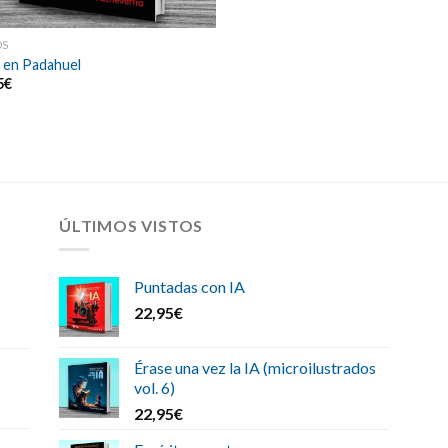
OS
 en Padahuel
5
€
ÚLTIMOS VISTOS
Puntadas con IA
22,95
€
Érase una vez la IA (microilustrados
vol. 6)
22,95
€