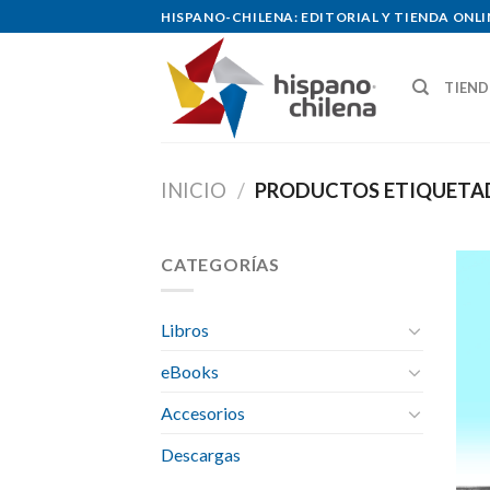
Skip
HISPANO-CHILENA: EDITORIAL Y TIENDA ONLI
to
content
TIEN
INICIO
/
PRODUCTOS ETIQUETAD
CATEGORÍAS
Libros
eBooks
Accesorios
Descargas