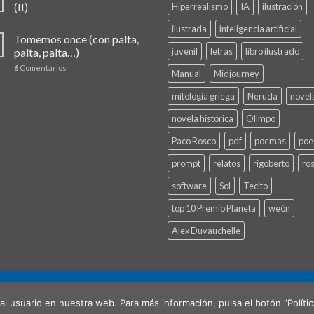
(II)
Hiperrealismo
IA
ilustración
ilustrada
inteligencia artificial
Tomemos once (con palta,
palta, palta…)
juvenil
letras
libro ilustrado
6
Comentarios
Manual
Midjourney
mitología griega
Neruda
novel
novela histórica
Olimpo
Paco Rosco
pdf
poemas
poe
prompt
relatos
rigoberto
ro
software
Sol
Tecito
top 10 Premio Planeta
weón
Álex Duvauchelle
NAL)
CONTACTO
al usuario en nuestra web. Para más información, pulsa el botón "Políti