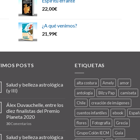
Espíritu errante
22,00
€
¿A qué venimos?
21,99
€
TIMOS POSTS
ETIQUETAS
alta costura
Amely
amor
Salud y belleza astrológica
(y III)
antología
Bilz y Pap
camiseta
Chile
creación de imágenes
Álex Duvauchelle, entre los
diez finalistas del Premio
cuentos infantiles
ebook
Españ
Planeta 2020
flores
Fotografía
Grecia
30
Comentarios
Grupo Colón IECM
Guía
Salud y belleza astrológica