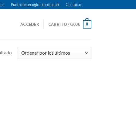
mos
Punto de recogida (opcional)
Contacto
0
ACCEDER
CARRITO /
0,00
€
ultado