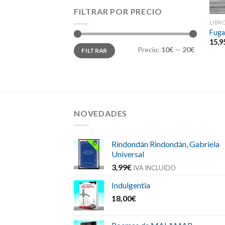
FILTRAR POR PRECIO
LIBR
Fuga
15,9
Precio
Precio
Precio:
10€
—
20€
FILTRAR
mínimo
máximo
NOVEDADES
Rindondán Rindondán, Gabriela
Universal
3,99
€
IVA INCLUIDO
Indulgentia
18,00
€