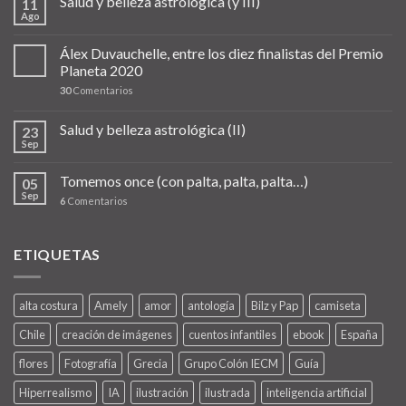
Salud y belleza astrológica (y III)
11
Ago
Álex Duvauchelle, entre los diez finalistas del Premio
Planeta 2020
30
Comentarios
Salud y belleza astrológica (II)
23
Sep
Tomemos once (con palta, palta, palta…)
05
Sep
6
Comentarios
ETIQUETAS
alta costura
Amely
amor
antología
Bilz y Pap
camiseta
Chile
creación de imágenes
cuentos infantiles
ebook
España
flores
Fotografía
Grecia
Grupo Colón IECM
Guía
Hiperrealismo
IA
ilustración
ilustrada
inteligencia artificial