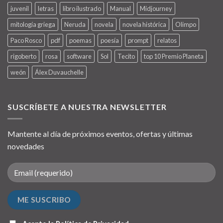
juvenil
letras
libro ilustrado
Manual
Midjourney
mitología griega
Neruda
novela
novela histórica
Olimpo
Paco Rosco
pdf
poemas
poesía
prompt
relatos
rigoberto
rosa
software
Sol
Tecito
top 10 Premio Planeta
weón
Álex Duvauchelle
SUSCRÍBETE A NUESTRA NEWSLETTER
Mantente al día de próximos eventos, ofertas y últimas
novedades