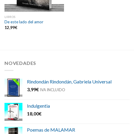
LIBROS
De este lado del amor
12,99
€
NOVEDADES
Rindondán Rindondán, Gabriela Universal
3,99
€
IVA INCLUIDO
Indulgentia
18,00
€
Poemas de MALAMAR