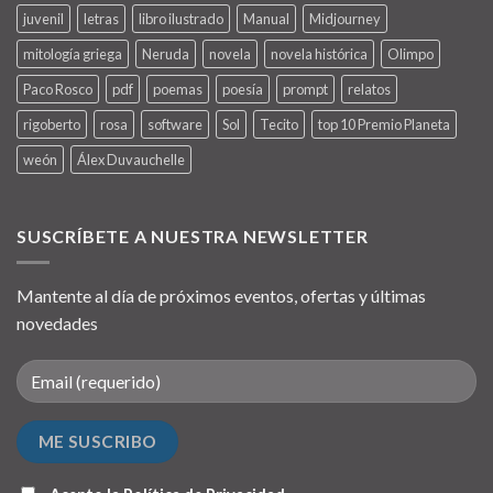
juvenil
letras
libro ilustrado
Manual
Midjourney
mitología griega
Neruda
novela
novela histórica
Olimpo
Paco Rosco
pdf
poemas
poesía
prompt
relatos
rigoberto
rosa
software
Sol
Tecito
top 10 Premio Planeta
weón
Álex Duvauchelle
SUSCRÍBETE A NUESTRA NEWSLETTER
Mantente al día de próximos eventos, ofertas y últimas
novedades