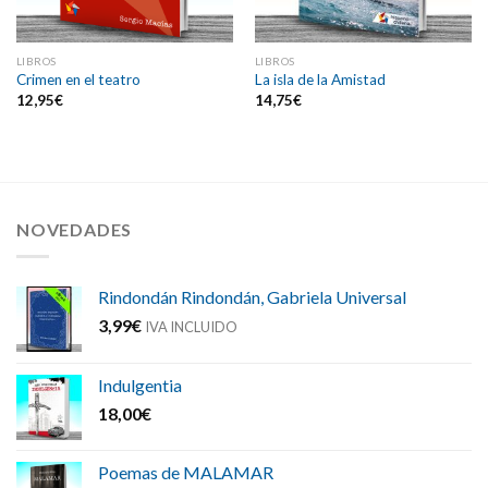
LIBROS
LIBROS
Crimen en el teatro
La isla de la Amistad
12,95
€
14,75
€
NOVEDADES
Rindondán Rindondán, Gabriela Universal
3,99
€
IVA INCLUIDO
Indulgentia
18,00
€
Poemas de MALAMAR