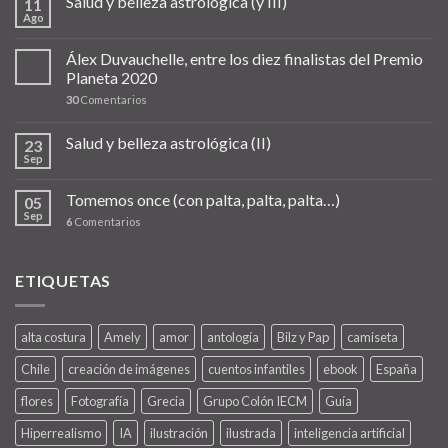
Salud y belleza astrológica (y III)
11
Ago
Álex Duvauchelle, entre los diez finalistas del Premio
Planeta 2020
30
Comentarios
Salud y belleza astrológica (II)
23
Sep
Tomemos once (con palta, palta, palta…)
05
Sep
6
Comentarios
ETIQUETAS
alta costura
Amely
amor
antología
Bilz y Pap
camiseta
Chile
creación de imágenes
cuentos infantiles
ebook
España
flores
Fotografía
Grecia
Grupo Colón IECM
Guía
Hiperrealismo
IA
ilustración
ilustrada
inteligencia artificial