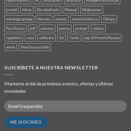
Hiperrealismo
IA
ilustración
ilustrada
inteligencia artificial
juvenil
letras
libro ilustrado
Manual
Midjourney
mitología griega
Neruda
novela
novela histórica
Olimpo
Paco Rosco
pdf
poemas
poesía
prompt
relatos
rigoberto
rosa
software
Sol
Tecito
top 10 Premio Planeta
weón
Álex Duvauchelle
SUSCRÍBETE A NUESTRA NEWSLETTER
Mantente al día de próximos eventos, ofertas y últimas
novedades