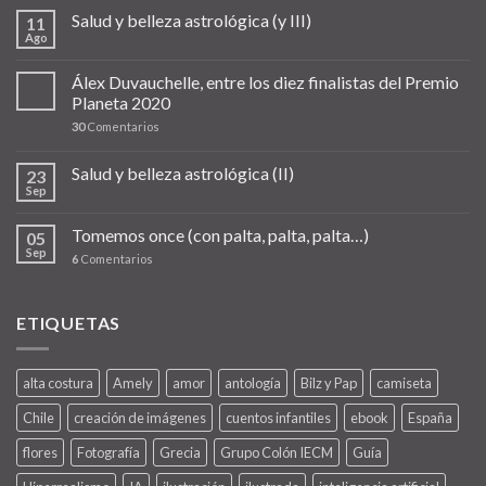
Salud y belleza astrológica (y III)
11
Ago
Álex Duvauchelle, entre los diez finalistas del Premio
Planeta 2020
30
Comentarios
Salud y belleza astrológica (II)
23
Sep
Tomemos once (con palta, palta, palta…)
05
Sep
6
Comentarios
ETIQUETAS
alta costura
Amely
amor
antología
Bilz y Pap
camiseta
Chile
creación de imágenes
cuentos infantiles
ebook
España
flores
Fotografía
Grecia
Grupo Colón IECM
Guía