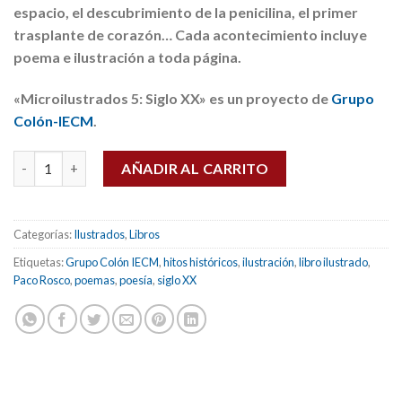
espacio, el descubrimiento de la penicilina, el primer
trasplante de corazón… Cada acontecimiento incluye
poema e ilustración a toda página.
«Microilustrados 5: Siglo XX» es un proyecto de
Grupo
Colón-IECM
.
Siglo XX (Microilustrados vol. 5) cantidad
AÑADIR AL CARRITO
Categorías:
Ilustrados
,
Libros
Etiquetas:
Grupo Colón IECM
,
hitos históricos
,
ilustración
,
libro ilustrado
,
Paco Rosco
,
poemas
,
poesía
,
siglo XX