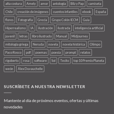
alta costura
Amely
amor
antología
Bilz y Pap
camiseta
Chile
creación de imágenes
cuentos infantiles
ebook
España
flores
Fotografía
Grecia
Grupo Colón IECM
Guía
Hiperrealismo
IA
ilustración
ilustrada
inteligencia artificial
juvenil
letras
libro ilustrado
Manual
Midjourney
mitología griega
Neruda
novela
novela histórica
Olimpo
Paco Rosco
pdf
poemas
poesía
prompt
relatos
rigoberto
rosa
software
Sol
Tecito
top 10 Premio Planeta
weón
Álex Duvauchelle
SUSCRÍBETE A NUESTRA NEWSLETTER
Mantente al día de próximos eventos, ofertas y últimas
novedades