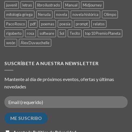
juvenil
letras
libro ilustrado
Manual
Midjourney
mitología griega
Neruda
novela
novela histórica
Olimpo
Paco Rosco
pdf
poemas
poesía
prompt
relatos
rigoberto
rosa
software
Sol
Tecito
top 10 Premio Planeta
weón
Álex Duvauchelle
SUSCRÍBETE A NUESTRA NEWSLETTER
Mantente al día de próximos eventos, ofertas y últimas
novedades