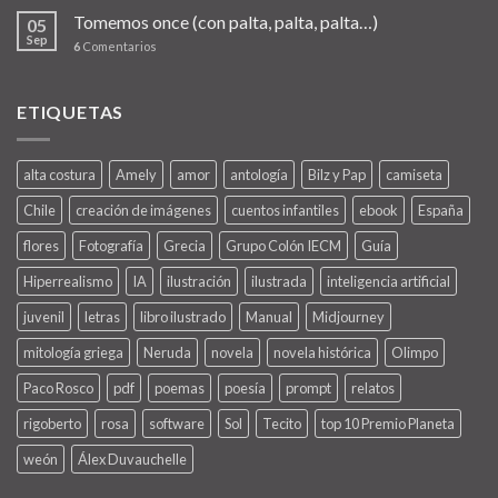
Tomemos once (con palta, palta, palta…)
05
Sep
6
Comentarios
ETIQUETAS
alta costura
Amely
amor
antología
Bilz y Pap
camiseta
Chile
creación de imágenes
cuentos infantiles
ebook
España
flores
Fotografía
Grecia
Grupo Colón IECM
Guía
Hiperrealismo
IA
ilustración
ilustrada
inteligencia artificial
juvenil
letras
libro ilustrado
Manual
Midjourney
mitología griega
Neruda
novela
novela histórica
Olimpo
Paco Rosco
pdf
poemas
poesía
prompt
relatos
rigoberto
rosa
software
Sol
Tecito
top 10 Premio Planeta
weón
Álex Duvauchelle