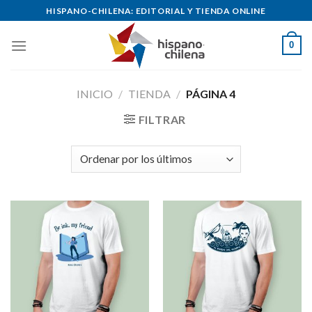
Skip
HISPANO-CHILENA: EDITORIAL Y TIENDA ONLINE
to
content
0
INICIO
/
TIENDA
/
PÁGINA 4
FILTRAR