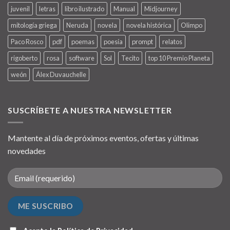
juvenil
letras
libro ilustrado
Manual
Midjourney
mitología griega
Neruda
novela
novela histórica
Olimpo
Paco Rosco
pdf
poemas
poesía
prompt
relatos
rigoberto
rosa
software
Sol
Tecito
top 10 Premio Planeta
weón
Álex Duvauchelle
SUSCRÍBETE A NUESTRA NEWSLETTER
Mantente al día de próximos eventos, ofertas y últimas
novedades