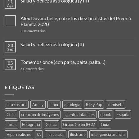
Salud y belleza astrológica (y III)
11
Ago
Álex Duvauchelle, entre los diez finalistas del Premio
Planeta 2020
30
Comentarios
Salud y belleza astrológica (II)
23
Sep
Tomemos once (con palta, palta, palta…)
05
Sep
6
Comentarios
ETIQUETAS
alta costura
Amely
amor
antología
Bilz y Pap
camiseta
Chile
creación de imágenes
cuentos infantiles
ebook
España
flores
Fotografía
Grecia
Grupo Colón IECM
Guía
Hiperrealismo
IA
ilustración
ilustrada
inteligencia artificial