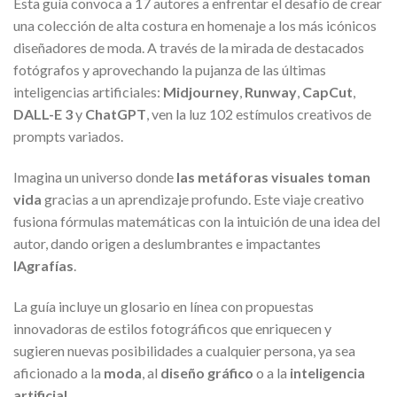
Esta guía convoca a 17 autores a enfrentar el desafío de crear
una colección de alta costura en homenaje a los más icónicos
diseñadores de moda. A través de la mirada de destacados
fotógrafos y aprovechando la pujanza de las últimas
inteligencias artificiales:
Midjourney
,
Runway
,
CapCut
,
DALL-E 3
y
ChatGPT
, ven la luz 102 estímulos creativos de
prompts variados.
Imagina un universo donde
las metáforas visuales toman
vida
gracias a un aprendizaje profundo. Este viaje creativo
fusiona fórmulas matemáticas con la intuición de una idea del
autor, dando origen a deslumbrantes e impactantes
IAgrafías
.
La guía incluye un glosario en línea con propuestas
innovadoras de estilos fotográficos que enriquecen y
sugieren nuevas posibilidades a cualquier persona, ya sea
aficionado a la
moda
, al
diseño gráfico
o a la
inteligencia
artificial
.