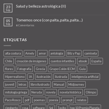
Salud y belleza astrológica (II)
23
Sep
Tomemos once (con palta, palta, palta…)
05
Sep
6
Comentarios
ETIQUETAS
alta costura
Amely
amor
antología
Bilz y Pap
camiseta
Chile
creación de imágenes
cuentos infantiles
ebook
España
flores
Fotografía
Grecia
Grupo Colón IECM
Guía
Hiperrealismo
IA
ilustración
ilustrada
inteligencia artificial
juvenil
letras
libro ilustrado
Manual
Midjourney
mitología griega
Neruda
novela
novela histórica
Olimpo
Paco Rosco
pdf
poemas
poesía
prompt
relatos
rigoberto
rosa
software
Sol
Tecito
top 10 Premio Planeta