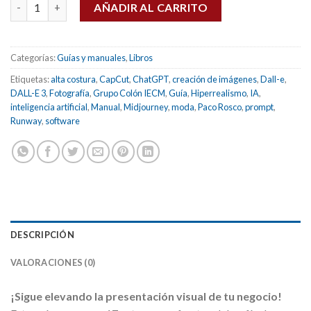
Puntadas con IA (versión pocket) cantidad
AÑADIR AL CARRITO
Categorías:
Guías y manuales
,
Libros
Etiquetas:
alta costura
,
CapCut
,
ChatGPT
,
creación de imágenes
,
Dall-e
,
DALL-E 3
,
Fotografía
,
Grupo Colón IECM
,
Guía
,
Hiperrealismo
,
IA
,
inteligencia artificial
,
Manual
,
Midjourney
,
moda
,
Paco Rosco
,
prompt
,
Runway
,
software
DESCRIPCIÓN
VALORACIONES (0)
¡Sigue elevando la presentación visual de tu negocio!