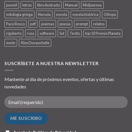
juvenil
letras
libro ilustrado
Manual
Midjourney
mitología griega
Neruda
novela
novela histórica
Olimpo
Paco Rosco
pdf
poemas
poesía
prompt
relatos
rigoberto
rosa
software
Sol
Tecito
top 10 Premio Planeta
weón
Álex Duvauchelle
SUSCRÍBETE A NUESTRA NEWSLETTER
Mantente al día de próximos eventos, ofertas y últimas
novedades