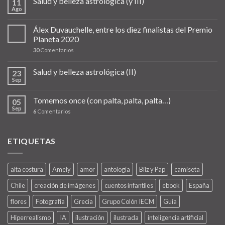
Salud y belleza astrológica (y III)
11
Ago
Álex Duvauchelle, entre los diez finalistas del Premio
Planeta 2020
30
Comentarios
Salud y belleza astrológica (II)
23
Sep
Tomemos once (con palta, palta, palta…)
05
Sep
6
Comentarios
ETIQUETAS
alta costura
Amely
amor
antología
Bilz y Pap
camiseta
Chile
creación de imágenes
cuentos infantiles
ebook
España
flores
Fotografía
Grecia
Grupo Colón IECM
Guía
Hiperrealismo
IA
ilustración
ilustrada
inteligencia artificial