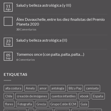
Salud y belleza astrológica (y III)
11
Ago
Álex Duvauchelle, entre los diez finalistas del Premio
Planeta 2020
30
Comentarios
Salud y belleza astrológica (II)
23
Sep
Tomemos once (con palta, palta, palta…)
05
Sep
6
Comentarios
ETIQUETAS
alta costura
Amely
amor
antología
Bilz y Pap
camiseta
Chile
creación de imágenes
cuentos infantiles
ebook
España
flores
Fotografía
Grecia
Grupo Colón IECM
Guía