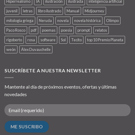
Hiperrealismo
IA
ilustración
ilustrada
inteligencia artificial
juvenil
letras
libro ilustrado
Manual
Midjourney
mitología griega
Neruda
novela
novela histórica
Olimpo
Paco Rosco
pdf
poemas
poesía
prompt
relatos
rigoberto
rosa
software
Sol
Tecito
top 10 Premio Planeta
weón
Álex Duvauchelle
SUSCRÍBETE A NUESTRA NEWSLETTER
Mantente al día de próximos eventos, ofertas y últimas
novedades