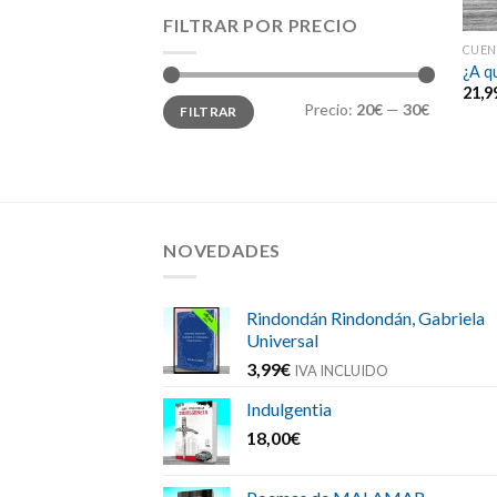
FILTRAR POR PRECIO
CUEN
¿A q
21,9
Precio
Precio
Precio:
20€
—
30€
FILTRAR
mínimo
máximo
NOVEDADES
Rindondán Rindondán, Gabriela
Universal
3,99
€
IVA INCLUIDO
Indulgentia
18,00
€