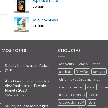
Espíritu errante
22,00
€
¿A qué venimos?
21,99
€
TIMOS POSTS
ETIQUETAS
alta costura
Amely
amor
Salud y belleza astrológica
(y III)
antología
Bilz y Pap
camiseta
Chile
creación de imágenes
Álex Duvauchelle, entre los
diez finalistas del Premio
cuentos infantiles
ebook
Españ
Planeta 2020
flores
Fotografía
Grecia
30
Comentarios
Grupo Colón IECM
Guía
Salud y belleza astrológica