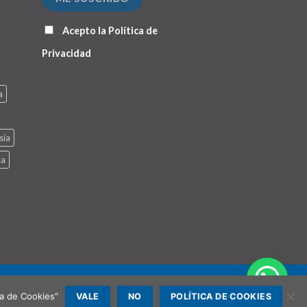
Acepto la
Política de
Privacidad
a
sía
sa
ca de Cookies"
VALE
NO
POLÍTICA DE COOKIES