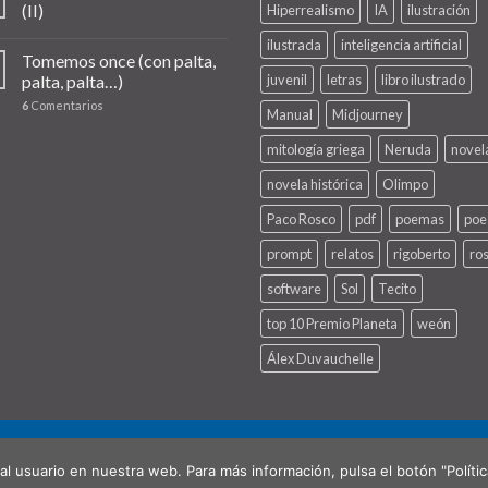
(II)
Hiperrealismo
IA
ilustración
ilustrada
inteligencia artificial
Tomemos once (con palta,
palta, palta…)
juvenil
letras
libro ilustrado
6
Comentarios
Manual
Midjourney
mitología griega
Neruda
novel
novela histórica
Olimpo
Paco Rosco
pdf
poemas
poe
prompt
relatos
rigoberto
ro
software
Sol
Tecito
top 10 Premio Planeta
weón
Álex Duvauchelle
NAL)
CONTACTO
al usuario en nuestra web. Para más información, pulsa el botón "Políti