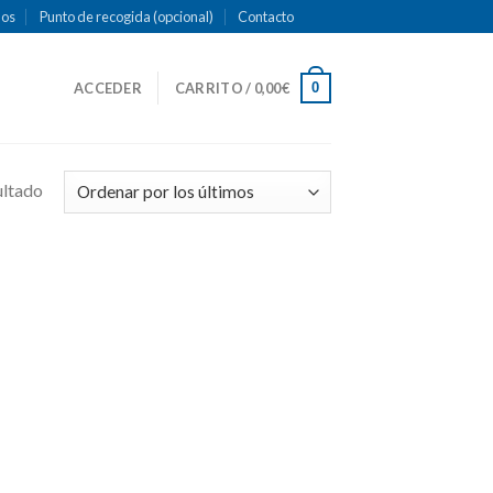
mos
Punto de recogida (opcional)
Contacto
0
ACCEDER
CARRITO /
0,00
€
ultado