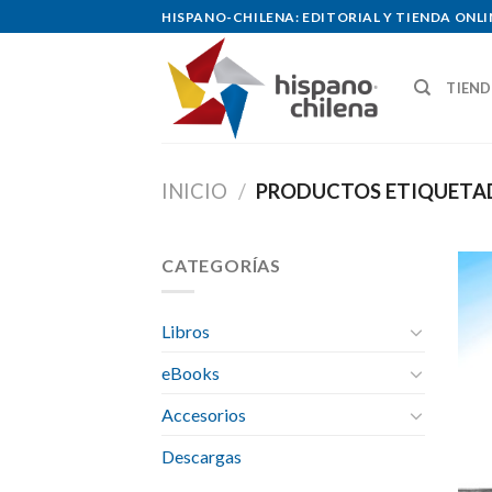
Skip
HISPANO-CHILENA: EDITORIAL Y TIENDA ONLI
to
content
TIEN
INICIO
/
PRODUCTOS ETIQUETAD
CATEGORÍAS
Libros
eBooks
Accesorios
Descargas