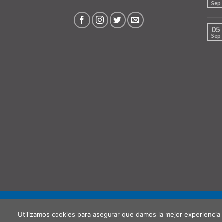
Sep
05
Sep
QUIÉNES SOMOS
PUNTO DE RECOGIDA (OPCIO
Utilizamos cookies para asegurar que damos la mejor experiencia 
Copyright 2026 ©
Hispanochilena