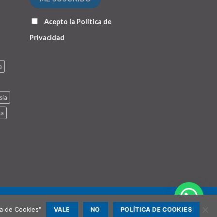
Acepto la
Política de
Privacidad
a
sía
sa
ca de Cookies"
VALE
NO
POLÍTICA DE COOKIES