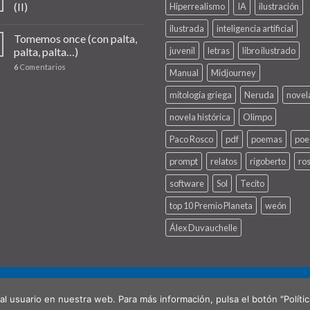
(II)
Hiperrealismo
IA
ilustración
ilustrada
inteligencia artificial
Tomemos once (con palta,
palta, palta…)
juvenil
letras
libro ilustrado
6
Comentarios
Manual
Midjourney
mitología griega
Neruda
novel
novela histórica
Olimpo
Paco Rosco
pdf
poemas
poe
prompt
relatos
rigoberto
ro
software
Sol
Tecito
top 10 Premio Planeta
weón
Álex Duvauchelle
NAL)
CONTACTO
al usuario en nuestra web. Para más información, pulsa el botón "Políti