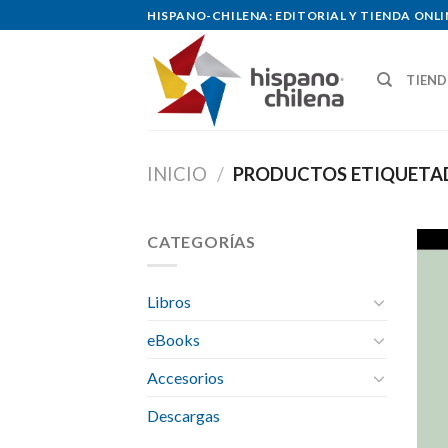
Skip
HISPANO-CHILENA: EDITORIAL Y TIENDA ONLI
to
content
TIEN
INICIO
/
PRODUCTOS ETIQUETAD
CATEGORÍAS
Libros
eBooks
Accesorios
Descargas