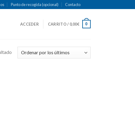
mos
Punto de recogida (opcional)
Contacto
0
ACCEDER
CARRITO /
0,00
€
ultado