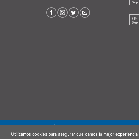
Sep
05
Sep
QUIÉNES SOMOS
PUNTO DE RECOGIDA (OPCIO
Utilizamos cookies para asegurar que damos la mejor experiencia 
Copyright 2026 ©
Hispanochilena