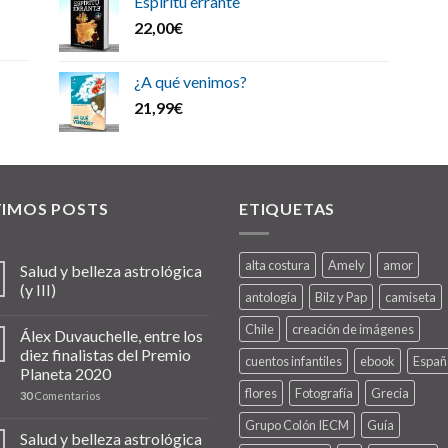
Espíritu errante
22,00
€
¿A qué venimos?
21,99
€
TIMOS POSTS
ETIQUETAS
alta costura
Amely
amor
Salud y belleza astrológica
(y III)
antología
Bilz y Pap
camiseta
Chile
creación de imágenes
Álex Duvauchelle, entre los
diez finalistas del Premio
cuentos infantiles
ebook
Españ
Planeta 2020
flores
Fotografía
Grecia
30
Comentarios
Grupo Colón IECM
Guía
Salud y belleza astrológica