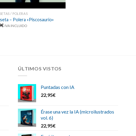
SETAS / POLERAS
seta – Polera «Piscosaurio»
9
€
IVA INCLUIDO
ÚLTIMOS VISTOS
Puntadas con IA
22,95
€
Érase una vez la IA (microilustrados
vol. 6)
22,95
€