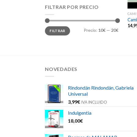
FILTRAR POR PRECIO
CAMI
Cami
14,9
Precio
Precio
Precio:
10€
—
20€
FILTRAR
mínimo
máximo
NOVEDADES
Rindondán Rindondán, Gabriela
Universal
3,99
€
IVA INCLUIDO
Indulgentia
18,00
€