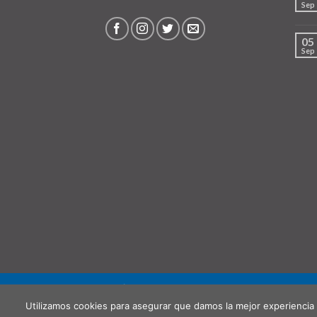
Sep
05
Sep
QUIÉNES SOMOS
PUNTO DE RECOGIDA (OPCIO
Utilizamos cookies para asegurar que damos la mejor experiencia 
Copyright 2026 ©
Hispanochilena