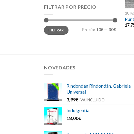
FILTRAR POR PRECIO
GUÍA
Punt
17,7
Precio
Precio
Precio:
10€
—
30€
FILTRAR
mínimo
máximo
NOVEDADES
Rindondán Rindondán, Gabriela
Universal
3,99
€
IVA INCLUIDO
Indulgentia
18,00
€