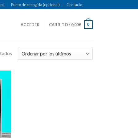
mos
Punto de recogida (opcional)
Contacto
0
ACCEDER
CARRITO /
0,00
€
ltados