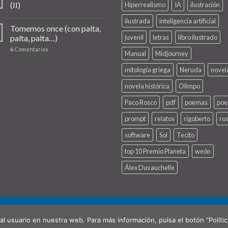
(II)
Hiperrealismo
IA
ilustración
ilustrada
inteligencia artificial
Tomemos once (con palta,
palta, palta…)
juvenil
letras
libro ilustrado
6
Comentarios
Manual
Midjourney
mitología griega
Neruda
novel
novela histórica
Olimpo
Paco Rosco
pdf
poemas
poe
prompt
relatos
rigoberto
ro
software
Sol
Tecito
top 10 Premio Planeta
weón
Álex Duvauchelle
NAL)
CONTACTO
al usuario en nuestra web. Para más información, pulsa el botón "Políti