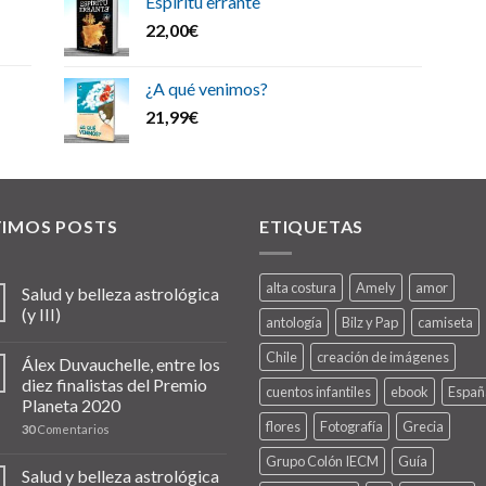
Espíritu errante
22,00
€
¿A qué venimos?
21,99
€
TIMOS POSTS
ETIQUETAS
alta costura
Amely
amor
Salud y belleza astrológica
(y III)
antología
Bilz y Pap
camiseta
Chile
creación de imágenes
Álex Duvauchelle, entre los
diez finalistas del Premio
cuentos infantiles
ebook
Españ
Planeta 2020
flores
Fotografía
Grecia
30
Comentarios
Grupo Colón IECM
Guía
Salud y belleza astrológica