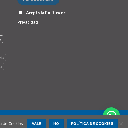
Acepto la
Política de
Privacidad
a
sía
sa
ca de Cookies"
VALE
NO
POLÍTICA DE COOKIES