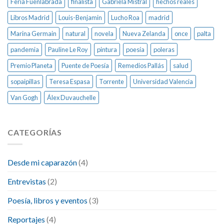
Feria Fuenlabrada
finalista
Gabriela Mistral
hechos reales
Libros Madrid
Louis-Benjamin
Lucho Roa
madrid
Marina Germain
natural
novela
Nueva Zelanda
once
palta
pandemia
Pauline Le Roy
pintura
poesía
poleras
Premio Planeta
Puente de Poesía
Remedios Pallás
salud
sopaipillas
Teresa Espasa
Torrente
Universidad Valencia
Van Gogh
Álex Duvauchelle
CATEGORÍAS
Desde mi caparazón
(4)
Entrevistas
(2)
Poesía, libros y eventos
(3)
Reportajes
(4)