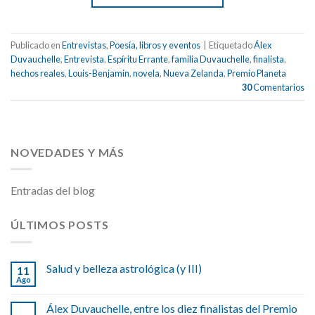
Publicado en
Entrevistas
,
Poesía, libros y eventos
|
Etiquetado
Álex
Duvauchelle
,
Entrevista
,
Espíritu Errante
,
familia Duvauchelle
,
finalista
,
hechos reales
,
Louis-Benjamin
,
novela
,
Nueva Zelanda
,
Premio Planeta
30
Comentarios
NOVEDADES Y MÁS
Entradas del blog
ÚLTIMOS POSTS
Salud y belleza astrológica (y III)
11
Ago
Álex Duvauchelle, entre los diez finalistas del Premio