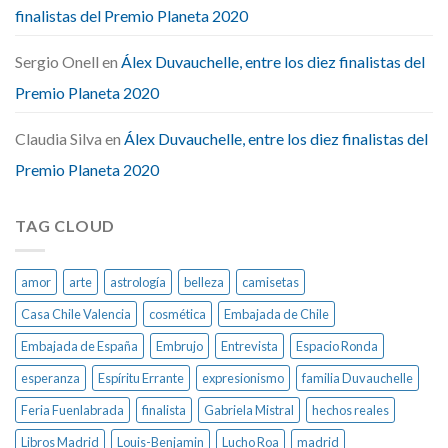
finalistas del Premio Planeta 2020
Sergio Onell
en
Álex Duvauchelle, entre los diez finalistas del
Premio Planeta 2020
Claudia Silva
en
Álex Duvauchelle, entre los diez finalistas del
Premio Planeta 2020
TAG CLOUD
amor
arte
astrología
belleza
camisetas
Casa Chile Valencia
cosmética
Embajada de Chile
Embajada de España
Embrujo
Entrevista
Espacio Ronda
esperanza
Espíritu Errante
expresionismo
familia Duvauchelle
Feria Fuenlabrada
finalista
Gabriela Mistral
hechos reales
Libros Madrid
Louis-Benjamin
Lucho Roa
madrid