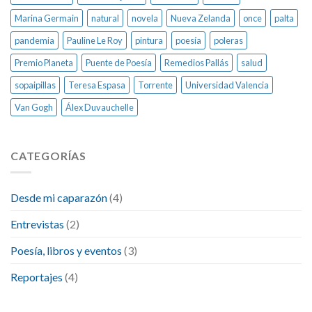
Marina Germain
natural
novela
Nueva Zelanda
once
palta
pandemia
Pauline Le Roy
pintura
poesía
poleras
Premio Planeta
Puente de Poesía
Remedios Pallás
salud
sopaipillas
Teresa Espasa
Torrente
Universidad Valencia
Van Gogh
Álex Duvauchelle
CATEGORÍAS
Desde mi caparazón
(4)
Entrevistas
(2)
Poesía, libros y eventos
(3)
Reportajes
(4)