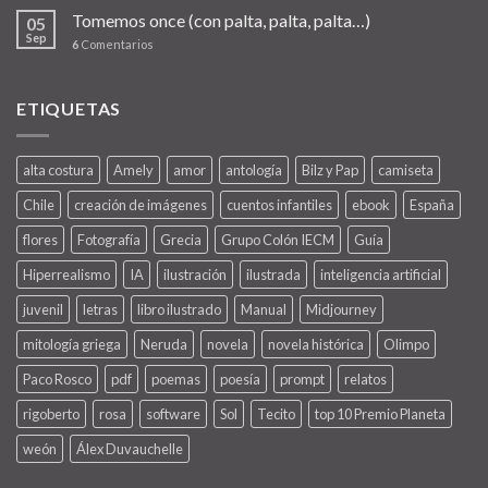
Tomemos once (con palta, palta, palta…)
05
Sep
6
Comentarios
ETIQUETAS
alta costura
Amely
amor
antología
Bilz y Pap
camiseta
Chile
creación de imágenes
cuentos infantiles
ebook
España
flores
Fotografía
Grecia
Grupo Colón IECM
Guía
Hiperrealismo
IA
ilustración
ilustrada
inteligencia artificial
juvenil
letras
libro ilustrado
Manual
Midjourney
mitología griega
Neruda
novela
novela histórica
Olimpo
Paco Rosco
pdf
poemas
poesía
prompt
relatos
rigoberto
rosa
software
Sol
Tecito
top 10 Premio Planeta
weón
Álex Duvauchelle