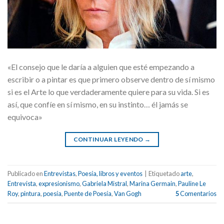
«El consejo que le daría a alguien que esté empezando a
escribir o a pintar es que primero observe dentro de sí mismo
si es el Arte lo que verdaderamente quiere para su vida. Si es
así, que confíe en sí mismo, en su instinto… él jamás se
equivoca»
CONTINUAR LEYENDO
→
Publicado en
Entrevistas
,
Poesía, libros y eventos
|
Etiquetado
arte
,
Entrevista
,
expresionismo
,
Gabriela Mistral
,
Marina Germain
,
Pauline Le
Roy
,
pintura
,
poesía
,
Puente de Poesía
,
Van Gogh
5
Comentarios