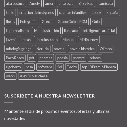
alta costura
Amely
amor
antología
Bilz y Pap
camiseta
Chile
creación de imágenes
cuentos infantiles
ebook
España
flores
Fotografía
Grecia
Grupo Colón IECM
Guía
Hiperrealismo
IA
ilustración
ilustrada
inteligencia artificial
juvenil
letras
libro ilustrado
Manual
Midjourney
mitología griega
Neruda
novela
novela histórica
Olimpo
Paco Rosco
pdf
poemas
poesía
prompt
relatos
rigoberto
rosa
software
Sol
Tecito
top 10 Premio Planeta
weón
Álex Duvauchelle
SUSCRÍBETE A NUESTRA NEWSLETTER
Mantente al día de próximos eventos, ofertas y últimas
novedades