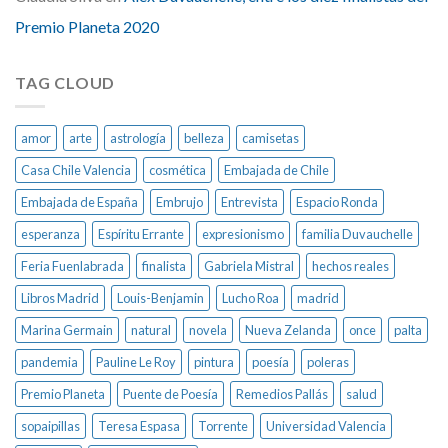
Premio Planeta 2020
TAG CLOUD
amor
arte
astrología
belleza
camisetas
Casa Chile Valencia
cosmética
Embajada de Chile
Embajada de España
Embrujo
Entrevista
Espacio Ronda
esperanza
Espíritu Errante
expresionismo
familia Duvauchelle
Feria Fuenlabrada
finalista
Gabriela Mistral
hechos reales
Libros Madrid
Louis-Benjamin
Lucho Roa
madrid
Marina Germain
natural
novela
Nueva Zelanda
once
palta
pandemia
Pauline Le Roy
pintura
poesía
poleras
Premio Planeta
Puente de Poesía
Remedios Pallás
salud
sopaipillas
Teresa Espasa
Torrente
Universidad Valencia