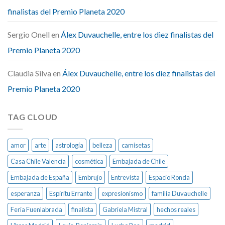
finalistas del Premio Planeta 2020
Sergio Onell
en
Álex Duvauchelle, entre los diez finalistas del
Premio Planeta 2020
Claudia Silva
en
Álex Duvauchelle, entre los diez finalistas del
Premio Planeta 2020
TAG CLOUD
amor
arte
astrología
belleza
camisetas
Casa Chile Valencia
cosmética
Embajada de Chile
Embajada de España
Embrujo
Entrevista
Espacio Ronda
esperanza
Espíritu Errante
expresionismo
familia Duvauchelle
Feria Fuenlabrada
finalista
Gabriela Mistral
hechos reales