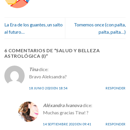
La Era de los guantes, un salto
Tomemos once (con palta,
al futuro…
palta, palta…)
6 COMENTARIOS DE “
SALUD Y BELLEZA
ASTROLÓGICA (I)
”
Tina
dice:
Bravo Aleksandra?
18 JUNIO 2020 EN 18:54
RESPONDER
Aléxandra Ivanova
dice:
Muchas gracias Tina! ?
14 SEPTIEMBRE 2020 EN 09:41
RESPONDER