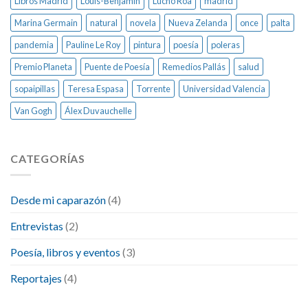
Libros Madrid
Louis-Benjamin
Lucho Roa
madrid
Marina Germain
natural
novela
Nueva Zelanda
once
palta
pandemia
Pauline Le Roy
pintura
poesía
poleras
Premio Planeta
Puente de Poesía
Remedios Pallás
salud
sopaipillas
Teresa Espasa
Torrente
Universidad Valencia
Van Gogh
Álex Duvauchelle
CATEGORÍAS
Desde mi caparazón
(4)
Entrevistas
(2)
Poesía, libros y eventos
(3)
Reportajes
(4)