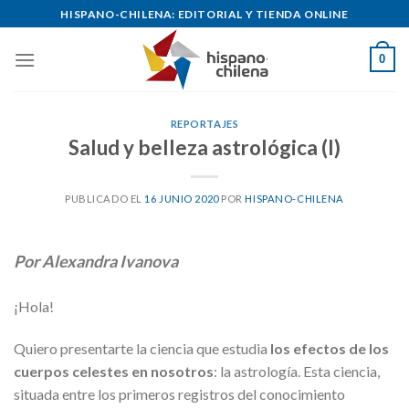
Skip
HISPANO-CHILENA: EDITORIAL Y TIENDA ONLINE
to
content
0
REPORTAJES
Salud y belleza astrológica (I)
PUBLICADO EL
16 JUNIO 2020
POR
HISPANO-CHILENA
Por Alexandra Ivanova
¡Hola!
Quiero presentarte la ciencia que estudia
los efectos de los
cuerpos celestes en nosotros
: la astrología. Esta ciencia,
situada entre los primeros registros del conocimiento