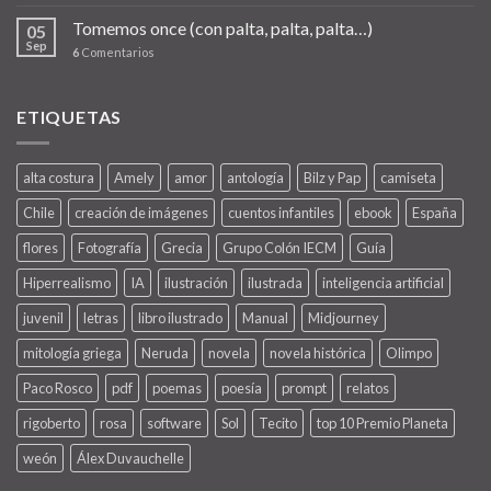
Tomemos once (con palta, palta, palta…)
05
Sep
6
Comentarios
ETIQUETAS
alta costura
Amely
amor
antología
Bilz y Pap
camiseta
Chile
creación de imágenes
cuentos infantiles
ebook
España
flores
Fotografía
Grecia
Grupo Colón IECM
Guía
Hiperrealismo
IA
ilustración
ilustrada
inteligencia artificial
juvenil
letras
libro ilustrado
Manual
Midjourney
mitología griega
Neruda
novela
novela histórica
Olimpo
Paco Rosco
pdf
poemas
poesía
prompt
relatos
rigoberto
rosa
software
Sol
Tecito
top 10 Premio Planeta
weón
Álex Duvauchelle