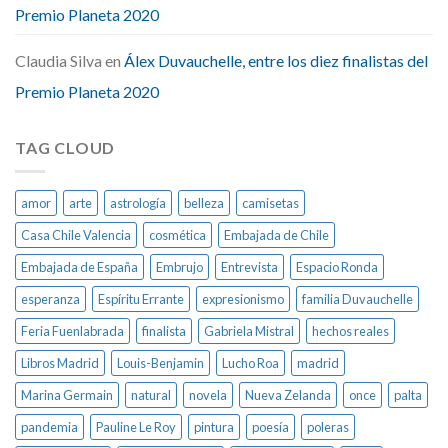
Premio Planeta 2020
Claudia Silva
en
Álex Duvauchelle, entre los diez finalistas del
Premio Planeta 2020
TAG CLOUD
amor
arte
astrología
belleza
camisetas
Casa Chile Valencia
cosmética
Embajada de Chile
Embajada de España
Embrujo
Entrevista
Espacio Ronda
esperanza
Espíritu Errante
expresionismo
familia Duvauchelle
Feria Fuenlabrada
finalista
Gabriela Mistral
hechos reales
Libros Madrid
Louis-Benjamin
Lucho Roa
madrid
Marina Germain
natural
novela
Nueva Zelanda
once
palta
pandemia
Pauline Le Roy
pintura
poesía
poleras