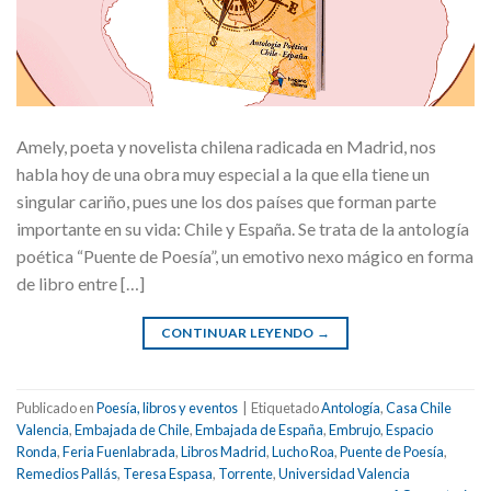
Amely, poeta y novelista chilena radicada en Madrid, nos
habla hoy de una obra muy especial a la que ella tiene un
singular cariño, pues une los dos países que forman parte
importante en su vida: Chile y España. Se trata de la antología
poética “Puente de Poesía”, un emotivo nexo mágico en forma
de libro entre […]
CONTINUAR LEYENDO
→
Publicado en
Poesía, libros y eventos
|
Etiquetado
Antología
,
Casa Chile
Valencia
,
Embajada de Chile
,
Embajada de España
,
Embrujo
,
Espacio
Ronda
,
Feria Fuenlabrada
,
Libros Madrid
,
Lucho Roa
,
Puente de Poesía
,
Remedios Pallás
,
Teresa Espasa
,
Torrente
,
Universidad Valencia