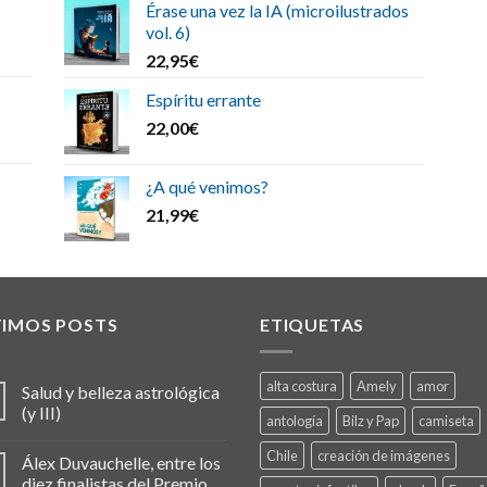
Érase una vez la IA (microilustrados
vol. 6)
22,95
€
Espíritu errante
22,00
€
¿A qué venimos?
21,99
€
TIMOS POSTS
ETIQUETAS
alta costura
Amely
amor
Salud y belleza astrológica
(y III)
antología
Bilz y Pap
camiseta
Chile
creación de imágenes
Álex Duvauchelle, entre los
diez finalistas del Premio