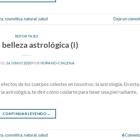
za
,
cosmética
,
natural
,
salud
Deje un coment
REPORTAJES
 belleza astrológica (I)
 EL
16 JUNIO 2020
POR
HISPANO-CHILENA
 efectos de los cuerpos celestes en nosotros: la astrología. En esta
ría astrológica, te diré cómo cuidarte para tener una piel radiante,
CONTINUAR LEYENDO
→
za
,
cosmética
,
natural
,
salud
6
Comenta