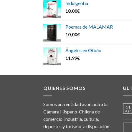
Indulgentia
18,00
€
Poemas de MALAMAR
10,00
€
Ángeles en Otoño
11,99
€
QUIÉNES SOMOS
ÚL
Somos una entidad asociada a la
11
Cámara Hispano-Chilena de
Ago
comercio, industria, cultura,
deportes y turismo, a disposición