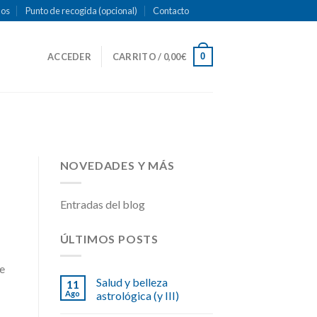
mos
Punto de recogida (opcional)
Contacto
0
ACCEDER
CARRITO /
0,00
€
NOVEDADES Y MÁS
Entradas del blog
ÚLTIMOS POSTS
de
Salud y belleza
11
Ago
astrológica (y III)