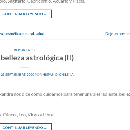
pio, Sagitario, Capricornio, Acuario y Piscis.
CONTINUAR LEYENDO
→
za
,
cosmética
,
natural
,
salud
Deje un coment
REPORTAJES
 belleza astrológica (II)
L
23 SEPTIEMBRE 2020
POR
HISPANO-CHILENA
xandra nos dice cómo cuidarnos para tener una piel radiante, belle
, Cáncer, Leo, Virgo y Libra.
CONTINUAR LEYENDO
→