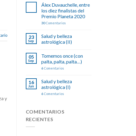
Álex Duvauchelle, entre
los diez finalistas del
Premio Planeta 2020
30
Comentarios
ario
Salud y belleza
23
Sep
astrológica (II)
Tomemos once (con
05
Sep
palta, palta, palta…)
6
Comentarios
Salud y belleza
16
Jun
astrológica (I)
6
Comentarios
za y
COMENTARIOS
RECIENTES