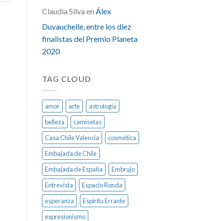
Claudia Silva
en
Álex
Duvauchelle, entre los diez
finalistas del Premio Planeta
2020
TAG CLOUD
amor
arte
astrología
belleza
camisetas
Casa Chile Valencia
cosmética
Embajada de Chile
Embajada de España
Embrujo
Entrevista
Espacio Ronda
esperanza
Espíritu Errante
expresionismo