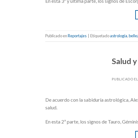
En esta 3ª y última parte, los signos de Escor
Publicado en
Reportajes
|
Etiquetado
astrología
,
belle
Salud y
PUBLICADO E
De acuerdo con la sabiduría astrológica, Ale
salud.
En esta 2ª parte, los signos de Tauro, Géminis