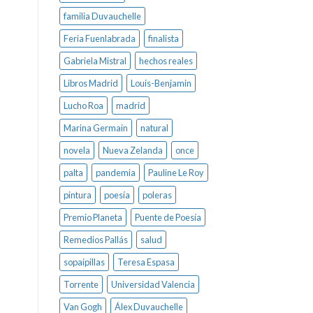
familia Duvauchelle
Feria Fuenlabrada
finalista
Gabriela Mistral
hechos reales
Libros Madrid
Louis-Benjamin
Lucho Roa
madrid
Marina Germain
natural
novela
Nueva Zelanda
once
palta
pandemia
Pauline Le Roy
pintura
poesía
poleras
Premio Planeta
Puente de Poesía
Remedios Pallás
salud
sopaipillas
Teresa Espasa
Torrente
Universidad Valencia
Van Gogh
Álex Duvauchelle