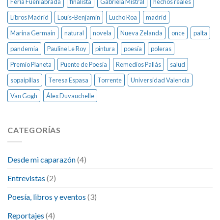
Feria Fuenlabrada
finalista
Gabriela Mistral
hechos reales
Libros Madrid
Louis-Benjamin
Lucho Roa
madrid
Marina Germain
natural
novela
Nueva Zelanda
once
palta
pandemia
Pauline Le Roy
pintura
poesía
poleras
Premio Planeta
Puente de Poesía
Remedios Pallás
salud
sopaipillas
Teresa Espasa
Torrente
Universidad Valencia
Van Gogh
Álex Duvauchelle
CATEGORÍAS
Desde mi caparazón
(4)
Entrevistas
(2)
Poesía, libros y eventos
(3)
Reportajes
(4)