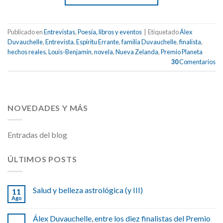
Publicado en
Entrevistas
,
Poesía, libros y eventos
|
Etiquetado
Álex
Duvauchelle
,
Entrevista
,
Espíritu Errante
,
familia Duvauchelle
,
finalista
,
hechos reales
,
Louis-Benjamin
,
novela
,
Nueva Zelanda
,
Premio Planeta
30
Comentarios
NOVEDADES Y MÁS
Entradas del blog
ÚLTIMOS POSTS
Salud y belleza astrológica (y III)
11
Ago
Álex Duvauchelle, entre los diez finalistas del Premio