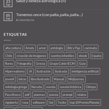
Salud y belleza astrológica (II)
23
Sep
Tomemos once (con palta, palta, palta…)
05
Sep
6
Comentarios
ETIQUETAS
alta costura
Amely
amor
antología
Bilz y Pap
camiseta
Chile
creación de imágenes
cuentos infantiles
ebook
España
flores
Fotografía
Grecia
Grupo Colón IECM
Guía
Hiperrealismo
IA
ilustración
ilustrada
inteligencia artificial
juvenil
letras
libro ilustrado
Manual
Midjourney
mitología griega
Neruda
novela
novela histórica
Olimpo
Paco Rosco
pdf
poemas
poesía
prompt
relatos
rigoberto
rosa
software
Sol
Tecito
top 10 Premio Planeta