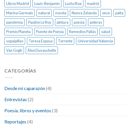
Libros Madrid
Louis-Benjamin
Lucho Roa
madrid
Marina Germain
natural
novela
Nueva Zelanda
once
palta
pandemia
Pauline Le Roy
pintura
poesía
poleras
Premio Planeta
Puente de Poesía
Remedios Pallás
salud
sopaipillas
Teresa Espasa
Torrente
Universidad Valencia
Van Gogh
Álex Duvauchelle
CATEGORÍAS
Desde mi caparazón
(4)
Entrevistas
(2)
Poesía, libros y eventos
(3)
Reportajes
(4)