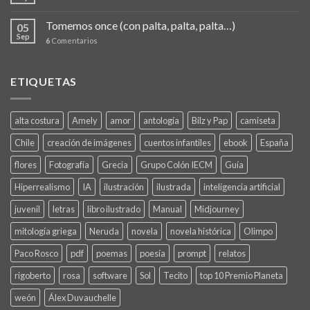
Tomemos once (con palta, palta, palta…)
05
Sep
6
Comentarios
ETIQUETAS
alta costura
Amely
amor
antología
Bilz y Pap
camiseta
Chile
creación de imágenes
cuentos infantiles
ebook
España
flores
Fotografía
Grecia
Grupo Colón IECM
Guía
Hiperrealismo
IA
ilustración
ilustrada
inteligencia artificial
juvenil
letras
libro ilustrado
Manual
Midjourney
mitología griega
Neruda
novela
novela histórica
Olimpo
Paco Rosco
pdf
poemas
poesía
prompt
relatos
rigoberto
rosa
software
Sol
Tecito
top 10 Premio Planeta
weón
Álex Duvauchelle