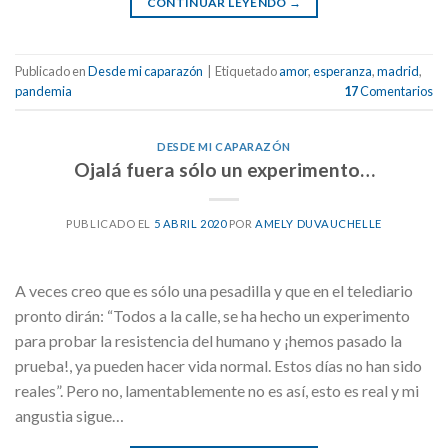
CONTINUAR LEYENDO
→
Publicado en
Desde mi caparazón
|
Etiquetado
amor
,
esperanza
,
madrid
,
pandemia
17
Comentarios
DESDE MI CAPARAZÓN
Ojalá fuera sólo un experimento…
PUBLICADO EL
5 ABRIL 2020
POR
AMELY DUVAUCHELLE
A veces creo que es sólo una pesadilla y que en el telediario
pronto dirán: “Todos a la calle, se ha hecho un experimento
para probar la resistencia del humano y ¡hemos pasado la
prueba!, ya pueden hacer vida normal. Estos días no han sido
reales”. Pero no, lamentablemente no es así, esto es real y mi
angustia sigue…