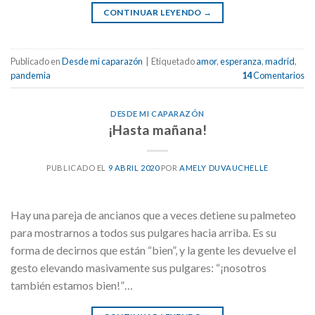
CONTINUAR LEYENDO
→
Publicado en
Desde mi caparazón
|
Etiquetado
amor
,
esperanza
,
madrid
,
pandemia
14
Comentarios
DESDE MI CAPARAZÓN
¡Hasta mañana!
PUBLICADO EL
9 ABRIL 2020
POR
AMELY DUVAUCHELLE
Hay una pareja de ancianos que a veces detiene su palmeteo
para mostrarnos a todos sus pulgares hacia arriba. Es su
forma de decirnos que están “bien”, y la gente les devuelve el
gesto elevando masivamente sus pulgares: “¡nosotros
también estamos bien!”…