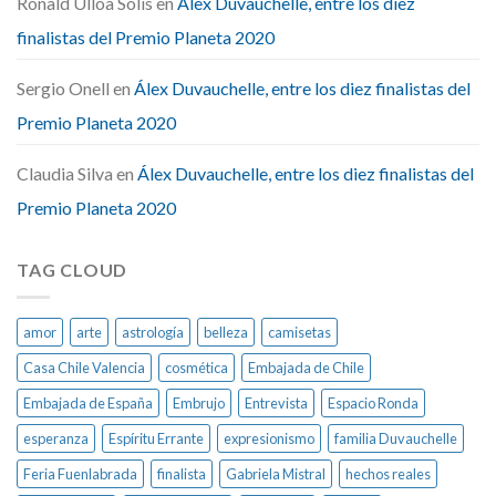
Ronald Ulloa Solis
en
Álex Duvauchelle, entre los diez
finalistas del Premio Planeta 2020
Sergio Onell
en
Álex Duvauchelle, entre los diez finalistas del
Premio Planeta 2020
Claudia Silva
en
Álex Duvauchelle, entre los diez finalistas del
Premio Planeta 2020
TAG CLOUD
amor
arte
astrología
belleza
camisetas
Casa Chile Valencia
cosmética
Embajada de Chile
Embajada de España
Embrujo
Entrevista
Espacio Ronda
esperanza
Espíritu Errante
expresionismo
familia Duvauchelle
Feria Fuenlabrada
finalista
Gabriela Mistral
hechos reales