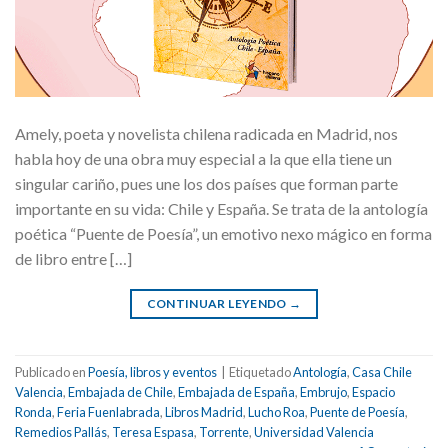
Amely, poeta y novelista chilena radicada en Madrid, nos
habla hoy de una obra muy especial a la que ella tiene un
singular cariño, pues une los dos países que forman parte
importante en su vida: Chile y España. Se trata de la antología
poética “Puente de Poesía”, un emotivo nexo mágico en forma
de libro entre […]
CONTINUAR LEYENDO
→
Publicado en
Poesía, libros y eventos
|
Etiquetado
Antología
,
Casa Chile
Valencia
,
Embajada de Chile
,
Embajada de España
,
Embrujo
,
Espacio
Ronda
,
Feria Fuenlabrada
,
Libros Madrid
,
Lucho Roa
,
Puente de Poesía
,
Remedios Pallás
,
Teresa Espasa
,
Torrente
,
Universidad Valencia