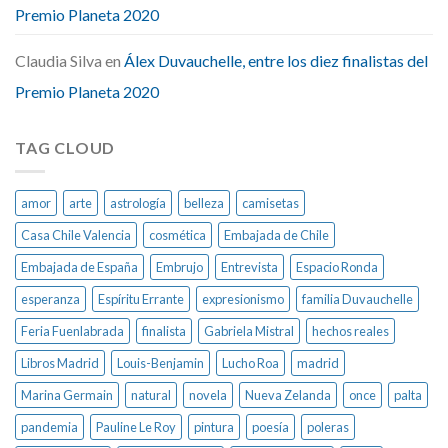
Premio Planeta 2020
Claudia Silva
en
Álex Duvauchelle, entre los diez finalistas del
Premio Planeta 2020
TAG CLOUD
amor
arte
astrología
belleza
camisetas
Casa Chile Valencia
cosmética
Embajada de Chile
Embajada de España
Embrujo
Entrevista
Espacio Ronda
esperanza
Espíritu Errante
expresionismo
familia Duvauchelle
Feria Fuenlabrada
finalista
Gabriela Mistral
hechos reales
Libros Madrid
Louis-Benjamin
Lucho Roa
madrid
Marina Germain
natural
novela
Nueva Zelanda
once
palta
pandemia
Pauline Le Roy
pintura
poesía
poleras