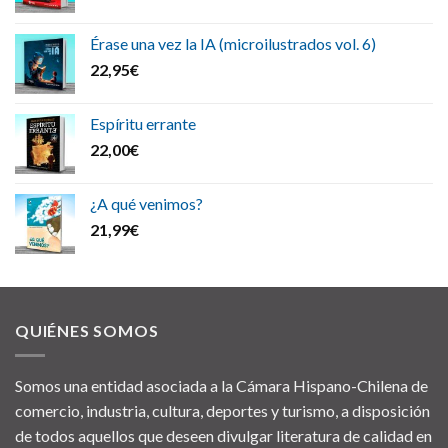
Érase una vez la IA (microilustrados vol. 6)
22,95
€
Espíritu errante
22,00
€
¿A qué venimos?
21,99
€
QUIÉNES SOMOS
Somos una entidad asociada a la Cámara Hispano-Chilena de
comercio, industria, cultura, deportes y turismo, a disposición
de todos aquellos que deseen divulgar literatura de calidad en