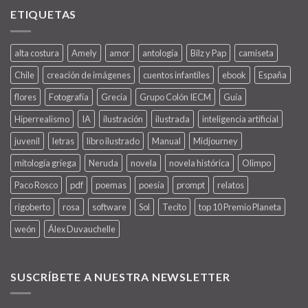
ETIQUETAS
alta costura
Amely
amor
antología
Bilz y Pap
camiseta
Chile
creación de imágenes
cuentos infantiles
ebook
España
flores
Fotografía
Grecia
Grupo Colón IECM
Guía
Hiperrealismo
IA
ilustración
ilustrada
inteligencia artificial
juvenil
letras
libro ilustrado
Manual
Midjourney
mitología griega
Neruda
novela
novela histórica
Olimpo
Paco Rosco
pdf
poemas
poesía
prompt
relatos
rigoberto
rosa
software
Sol
Tecito
top 10 Premio Planeta
weón
Álex Duvauchelle
SUSCRÍBETE A NUESTRA NEWSLETTER