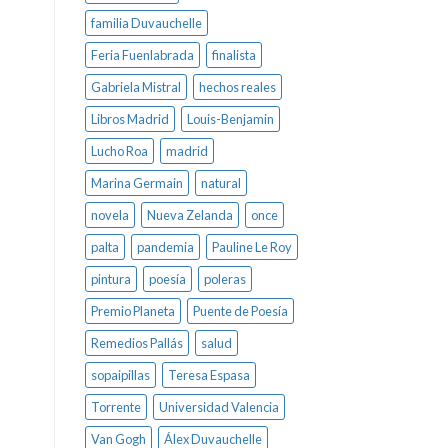
familia Duvauchelle
Feria Fuenlabrada
finalista
Gabriela Mistral
hechos reales
Libros Madrid
Louis-Benjamin
Lucho Roa
madrid
Marina Germain
natural
novela
Nueva Zelanda
once
palta
pandemia
Pauline Le Roy
pintura
poesía
poleras
Premio Planeta
Puente de Poesía
Remedios Pallás
salud
sopaipillas
Teresa Espasa
Torrente
Universidad Valencia
Van Gogh
Álex Duvauchelle