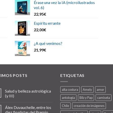
Érase una vez la IA (microilustrados
vol. 6)
22,95
€
Espíritu errante
22,00
€
¿A qué venimos?
21,99
€
TIMOS POSTS
ETIQUETAS
alta costura
Amely
amor
Salud y belleza astrológica
(y III)
antología
Bilz y Pap
camiseta
Chile
creación de imágenes
Álex Duvauchelle, entre los
diez finalistas del Premio