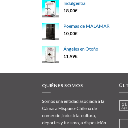
Indulgentia
18,00
€
Poemas de MALAMAR
10,00
€
Ángeles en Otoño
11,99
€
QUIÉNES SOMOS
ÚL
Somos una entidad asociada a la
11
Cámara Hispano-Chilena de
Ago
comercio, industria, cultura,
deportes y turismo, a disposición