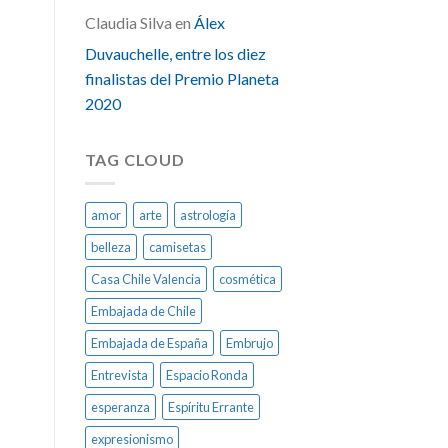
Claudia Silva
en
Álex
Duvauchelle, entre los diez
finalistas del Premio Planeta
2020
TAG CLOUD
amor
arte
astrología
belleza
camisetas
Casa Chile Valencia
cosmética
Embajada de Chile
Embajada de España
Embrujo
Entrevista
Espacio Ronda
esperanza
Espíritu Errante
expresionismo