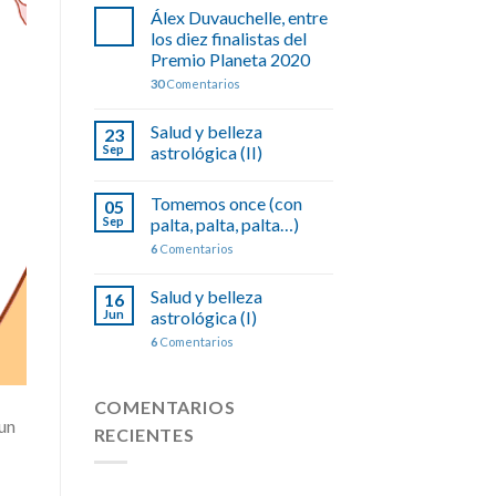
Álex Duvauchelle, entre
los diez finalistas del
Premio Planeta 2020
30
Comentarios
Salud y belleza
23
Sep
astrológica (II)
Tomemos once (con
05
Sep
palta, palta, palta…)
6
Comentarios
Salud y belleza
16
Jun
astrológica (I)
6
Comentarios
COMENTARIOS
 un
RECIENTES