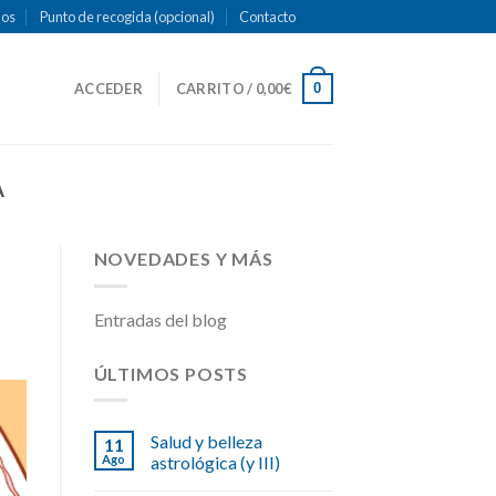
mos
Punto de recogida (opcional)
Contacto
0
ACCEDER
CARRITO /
0,00
€
A
NOVEDADES Y MÁS
Entradas del blog
ÚLTIMOS POSTS
Salud y belleza
11
Ago
astrológica (y III)