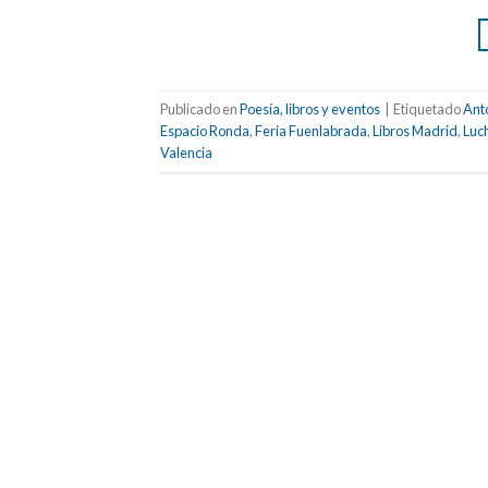
Publicado en
Poesía, libros y eventos
|
Etiquetado
Ant
Espacio Ronda
,
Feria Fuenlabrada
,
Libros Madrid
,
Luc
Valencia