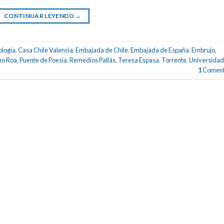
CONTINUAR LEYENDO
→
ología
,
Casa Chile Valencia
,
Embajada de Chile
,
Embajada de España
,
Embrujo
,
ho Roa
,
Puente de Poesía
,
Remedios Pallás
,
Teresa Espasa
,
Torrente
,
Universidad
1
Coment