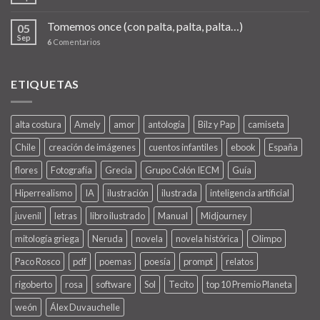
Tomemos once (con palta, palta, palta…)
05
Sep
6
Comentarios
ETIQUETAS
alta costura
Amely
amor
antología
Bilz y Pap
camiseta
Chile
creación de imágenes
cuentos infantiles
ebook
España
flores
Fotografía
Grecia
Grupo Colón IECM
Guía
Hiperrealismo
IA
ilustración
ilustrada
inteligencia artificial
juvenil
letras
libro ilustrado
Manual
Midjourney
mitología griega
Neruda
novela
novela histórica
Olimpo
Paco Rosco
pdf
poemas
poesía
prompt
relatos
rigoberto
rosa
software
Sol
Tecito
top 10 Premio Planeta
weón
Álex Duvauchelle