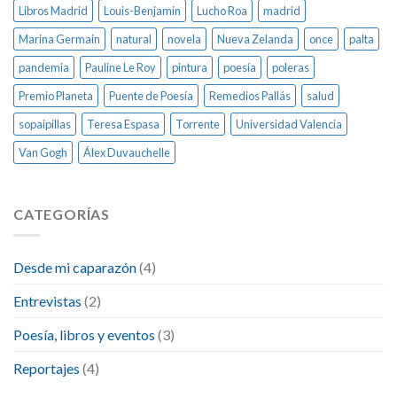
Libros Madrid
Louis-Benjamin
Lucho Roa
madrid
Marina Germain
natural
novela
Nueva Zelanda
once
palta
pandemia
Pauline Le Roy
pintura
poesía
poleras
Premio Planeta
Puente de Poesía
Remedios Pallás
salud
sopaipillas
Teresa Espasa
Torrente
Universidad Valencia
Van Gogh
Álex Duvauchelle
CATEGORÍAS
Desde mi caparazón
(4)
Entrevistas
(2)
Poesía, libros y eventos
(3)
Reportajes
(4)