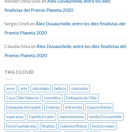
Ronald Ulloa Solis
en
Álex Duvauchelle, entre los diez
finalistas del Premio Planeta 2020
Sergio Onell
en
Álex Duvauchelle, entre los diez finalistas del
Premio Planeta 2020
Claudia Silva
en
Álex Duvauchelle, entre los diez finalistas del
Premio Planeta 2020
TAG CLOUD
amor
arte
astrología
belleza
camisetas
Casa Chile Valencia
cosmética
Embajada de Chile
Embajada de España
Embrujo
Entrevista
Espacio Ronda
esperanza
Espíritu Errante
expresionismo
familia Duvauchelle
Feria Fuenlabrada
finalista
Gabriela Mistral
hechos reales