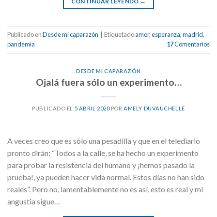
CONTINUAR LEYENDO
→
Publicado en
Desde mi caparazón
|
Etiquetado
amor
,
esperanza
,
madrid
,
pandemia
17
Comentarios
DESDE MI CAPARAZÓN
Ojalá fuera sólo un experimento…
PUBLICADO EL
5 ABRIL 2020
POR
AMELY DUVAUCHELLE
A veces creo que es sólo una pesadilla y que en el telediario
pronto dirán: “Todos a la calle, se ha hecho un experimento
para probar la resistencia del humano y ¡hemos pasado la
prueba!, ya pueden hacer vida normal. Estos días no han sido
reales”. Pero no, lamentablemente no es así, esto es real y mi
angustia sigue…