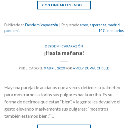
CONTINUAR LEYENDO
→
Publicado en
Desde mi caparazón
|
Etiquetado
amor
,
esperanza
,
madrid
,
pandemia
14
Comentarios
DESDE MI CAPARAZÓN
¡Hasta mañana!
PUBLICADO EL
9 ABRIL 2020
POR
AMELY DUVAUCHELLE
Hay una pareja de ancianos que a veces detiene su palmeteo
para mostrarnos a todos sus pulgares hacia arriba. Es su
forma de decirnos que están “bien”, y la gente les devuelve el
gesto elevando masivamente sus pulgares: “¡nosotros
también estamos bien!”…